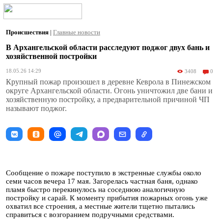
Происшествия
|
Главные новости
В Архангельской области расследуют поджог двух бань и
хозяйственной постройки
18.05.26 14:29
3408
0
Крупный пожар произошел в деревне Кеврола в Пинежском
округе Архангельской области. Огонь уничтожил две бани и
хозяйственную постройку, а предварительной причиной ЧП
называют поджог.
Сообщение о пожаре поступило в экстренные службы около
семи часов вечера 17 мая. Загорелась частная баня, однако
пламя быстро перекинулось на соседнюю аналогичную
постройку и сарай. К моменту прибытия пожарных огонь уже
охватил все строения, а местные жители тщетно пытались
справиться с возгоранием подручными средствами.