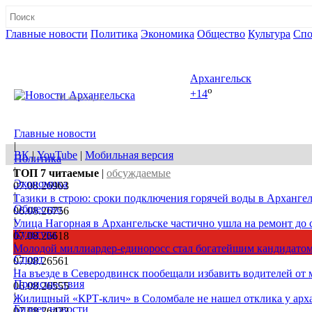
Главные новости
Политика
Экономика
Общество
Культура
Спо
Полная версия сайта
Архангельск
o
+14
08 августа, сб
Главные новости
|
ВК
|
YouTube
|
Мобильная версия
Политика
|
ТОП 7
читаемые
|
обсуждаемые
Экономика
07.08.26
903
|
Тазики в строю: сроки подключения горячей воды в Архангел
Общество
06.08.26
756
|
Улица Нагорная в Архангельске частично ушла на ремонт до 
Культура
07.08.26
618
|
Молодой миллиардер-единоросс стал богатейшим кандидатом
Спорт
07.08.26
561
|
На въезде в Северодвинск пообещали избавить водителей от
Происшествия
06.08.26
555
|
Жилищный «КРТ-клич» в Соломбале не нашел отклика у арх
Бизнес новости
07.08.26
422