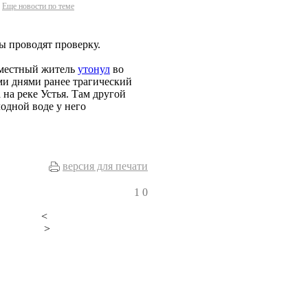
Еще новости по теме
ы проводят проверку.
 местный житель
утонул
во
ми днями ранее трагический
 на реке Устья. Там другой
одной воде у него
версия для печати
1
0
<
>