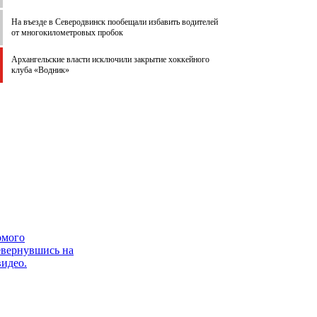
На въезде в Северодвинск пообещали избавить водителей
от многокилометровых пробок
Архангельские власти исключили закрытие хоккейного
клуба «Водник»
омого
евернувшись на
видео.