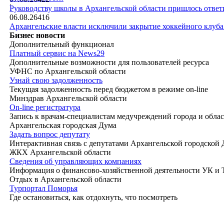
|
Руководству школы в Архангельской области пришлось ответи
06.08.26
416
Архангельские власти исключили закрытие хоккейного клуб
Бизнес новости
Дополнительный функционал
Платный сервис на News29
Дополнительные возможности для пользователей ресурса
УФНС по Архангельской области
Узнай свою задолженность
Текущая задолженность перед бюджетом в режиме on-line
Минздрав Архангельской области
On-line регистратура
Запись к врачам-специалистам медучреждений города и обла
Архангельская городская Дума
Задать вопрос депутату
Интерактивная связь с депутатами Архангельской городской
ЖКХ Архангельской области
Сведения об управляющих компаниях
Информация о финансово-хозяйственной деятельности УК и
Отдых в Архангельской области
Турпортал Поморья
Где остановиться, как отдохнуть, что посмотреть