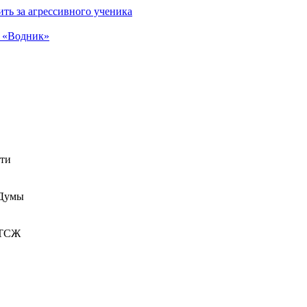
ть за агрессивного ученика
а «Водник»
сти
 Думы
 ТСЖ