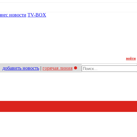
знес новости
TV-BOX
Контакт
войти
добавить новость
|
горячая линия