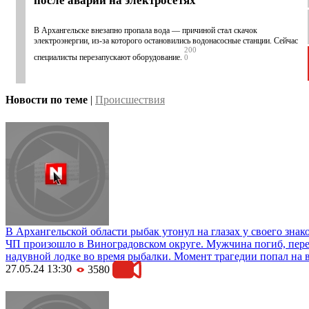
после аварии на электросетях
В Архангельске внезапно пропала вода — причиной стал скачок
электроэнергии, из-за которого остановились водонасосные станции. Сейчас
200
специалисты перезапускают оборудование.
0
Новости по теме
|
Происшествия
В Архангельской области рыбак утонул на глазах у своего знак
ЧП произошло в Виноградовском округе. Мужчина погиб, пер
надувной лодке во время рыбалки. Момент трагедии попал на 
27.05.24 13:30
3580