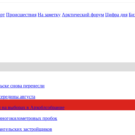
рт
Происшествия
На заметку
Арктический форум
Цифра дня
Би
ьске снова перенесли
середины августа
 на выборах в Архоблсобрание
 многокилометровых пробок
ангельских застройщиков