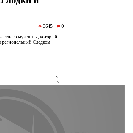
 лодки и
3645
0
-летнего мужчины, который
ли региональный Следком
<
>