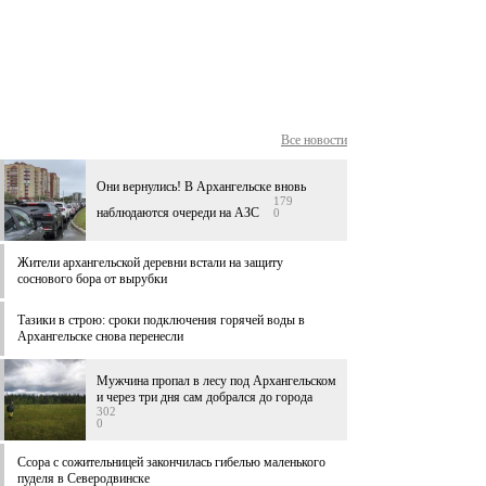
Все новости
Они вернулись! В Архангельске вновь
179
наблюдаются очереди на АЗС
0
Жители архангельской деревни встали на защиту
соснового бора от вырубки
Тазики в строю: сроки подключения горячей воды в
Архангельске снова перенесли
Мужчина пропал в лесу под Архангельском
и через три дня сам добрался до города
302
0
Ссора с сожительницей закончилась гибелью маленького
пуделя в Северодвинске