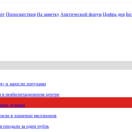
рт
Происшествия
На заметку
Арктический форум
Цифра дня
Би
ч» и заросли лопухами
я в реабилитационном центре
чными лужами
инили в хищении миллионов
 продали за один рубль