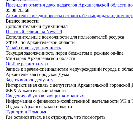
|
Президент отметил двух педагогов Архангельской области п
05.08.26
368
Архангельские единороссы остались без кандидата-одноманд
Бизнес новости
Дополнительный функционал
Платный сервис на News29
Дополнительные возможности для пользователей ресурса
УФНС по Архангельской области
Узнай свою задолженность
Текущая задолженность перед бюджетом в режиме on-line
Минздрав Архангельской области
On-line регистратура
Запись к врачам-специалистам медучреждений города и обла
Архангельская городская Дума
Задать вопрос депутату
Интерактивная связь с депутатами Архангельской городской
ЖКХ Архангельской области
Сведения об управляющих компаниях
Информация о финансово-хозяйственной деятельности УК и
Отдых в Архангельской области
Турпортал Поморья
Где остановиться, как отдохнуть, что посмотреть