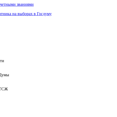
очетными званиями
атника на выборах в Госдуму
сти
 Думы
 ТСЖ