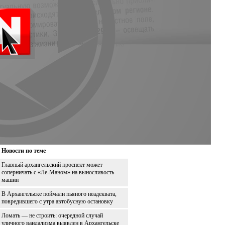
Новости по теме
Главный архангельский проспект может
соперничать с «Ле-Маном» на выносливость
машин
В Архангельске поймали пьяного неадеквата,
повредившего с утра автобусную остановку
Ломать — не строить: очередной случай
уличного вандализма выявлен в Архангельске