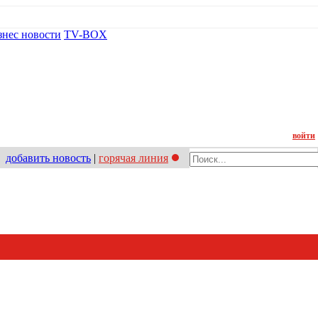
знес новости
TV-BOX
Контакт
войти
добавить новость
|
горячая линия