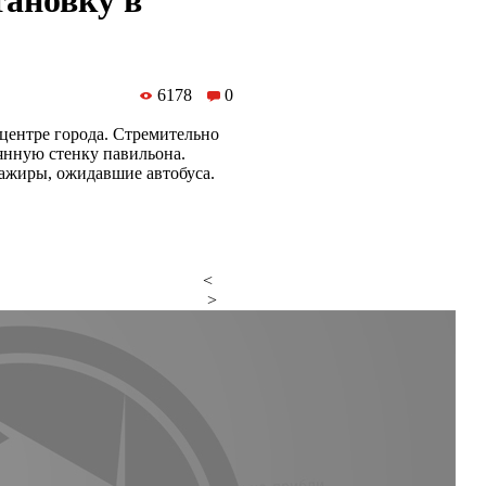
тановку в
6178
0
центре города. Стремительно
янную стенку павильона.
ажиры, ожидавшие автобуса.
<
>