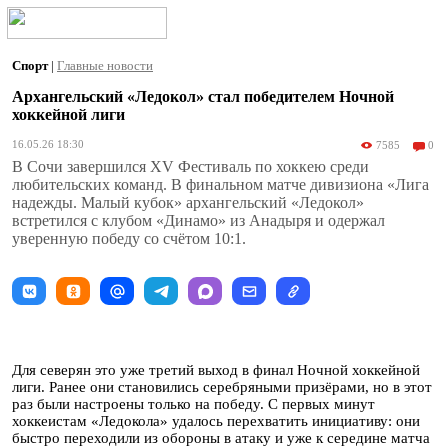
Спорт
|
Главные новости
Архангельский «Ледокол» стал победителем Ночной
хоккейной лиги
16.05.26 18:30
7585
0
В Сочи завершился XV Фестиваль по хоккею среди
любительских команд. В финальном матче дивизиона «Лига
надежды. Малый кубок» архангельский «Ледокол»
встретился с клубом «Динамо» из Анадыря и одержал
уверенную победу со счётом 10:1.
Для северян это уже третий выход в финал Ночной хоккейной
лиги. Ранее они становились серебряными призёрами, но в этот
раз были настроены только на победу. С первых минут
хоккеистам «Ледокола» удалось перехватить инициативу: они
быстро переходили из обороны в атаку и уже к середине матча