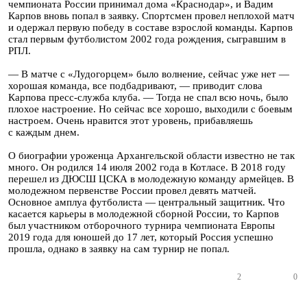
чемпионата России принимал дома «Краснодар», и Вадим
Карпов вновь попал в заявку. Спортсмен провел неплохой матч
и одержал первую победу в составе взрослой команды. Карпов
стал первым футболистом 2002 года рождения, сыгравшим в
РПЛ.
— В матче с «Лудогорцем» было волнение, сейчас уже нет —
хорошая команда, все подбадривают, — приводит слова
Карпова пресс-служба клуба. — Тогда не спал всю ночь, было
плохое настроение. Но сейчас все хорошо, выходили с боевым
настроем. Очень нравится этот уровень, прибавляешь
с каждым днем.
О биографии уроженца Архангельской области известно не так
много. Он родился 14 июля 2002 года в Котласе. В 2018 году
перешел из ДЮСШ ЦСКА в молодежную команду армейцев. В
молодежном первенстве России провел девять матчей.
Основное амплуа футболиста — центральный защитник. Что
касается карьеры в молодежной сборной России, то Карпов
был участником отборочного турнира чемпионата Европы
2019 года для юношей до 17 лет, который Россия успешно
прошла, однако в заявку на сам турнир не попал.
2
0