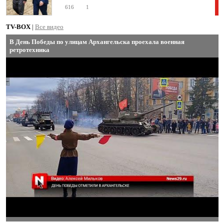
616
1
TV-BOX
|
Все видео
В День Победы по улицам Архангельска проехала военная
ретротехника