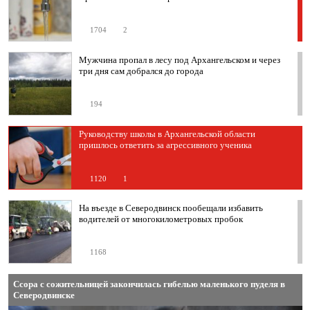
1704
2
Мужчина пропал в лесу под Архангельском и через
три дня сам добрался до города
194
Руководству школы в Архангельской области
пришлось ответить за агрессивного ученика
1120
1
На въезде в Северодвинск пообещали избавить
водителей от многокилометровых пробок
1168
Ссора с сожительницей закончилась гибелью маленького пуделя в
Северодвинске