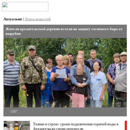
Актуально
|
Лента новостей
Жители архангельской деревни встали на защиту соснового бора от
вырубки
1287
Тазики в строю: сроки подключения горячей воды в
Архангельске снова перенесли