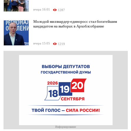
вчера 16:01
1287
Молодой миллиардер-единоросс стал богатейшим
кандидатом на выборах в Архоблсобрание
вчера 15:05
1219
Информирование