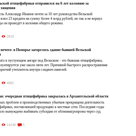
льской птицефабрики отправился на 6 лет колонию за
 хищения
ль Александр Иванов почти за 10 лет руководства Вельской
взял 23 кредита на сумму более 4 млрд рублей, но так и не вернул.
ы он проведет в колонии общего режима.
2810
нечего: в Поморье загорелось здание бывшей Вельской
и
ёл в пустующем ангаре под Вельском - это бывшая птицефабрика,
плуатируется уже около пяти лет. Причиной быстрого распространения
орючий утеплитель внутри сэндвич-панелей.
4082
ая: очередная птицефабрика закрылась в Архангельской области
вых проблем и производственных убытков прекращена деятельность
фабрики, поставлявшей продукцию в местные сети. Последние годы
ыло вынуждено выбивать субсидии от облминагропрома через суд.
14249
5