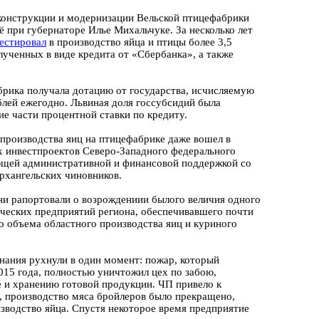
конструкции и модернизации Вельской птицефабрики
ё при губернаторе Илье Михальчуке. За несколько лет
естировал
в производство яйца и птицы более 3,5
лученных в виде кредита от «Сбербанка», а также
брика получала дотацию от государства, исчисляемую
лей ежегодно. Львиная доля госсубсидий была
ие части процентной ставки по кредиту.
производства яиц на птицефабрике даже вошел в
 инвестпроектов Северо-Западного федерального
ющей административной и финансовой поддержкой со
рхангельских чиновников.
ни рапортовали о возрождениии былого величия
одного
ческих предприятий региона,
обеспечивавшего почти
о объема областного производства яиц и куриного
инания рухнули в один момент: пожар, который
015 года, полностью уничтожил цех по забою,
 и хранению готовой продукции. ЧП привело к
, производство мяса бройлеров было прекращено,
изводство яйца. Спустя некоторое время предприятие