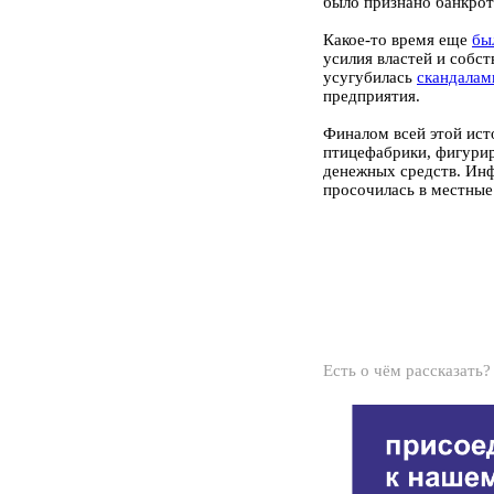
было признано банкро
Какое-то время еще
бы
усилия властей и собс
усугубилась
скандалам
предприятия.
Финалом всей этой ист
птицефабрики, фигури
денежных средств. Ин
просочилась в местны
Есть о чём рассказать