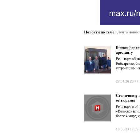
Новости по теме
|
Лента новос
Бывший архан
арестанту
Речь идет об э
Кобзаренко, би
устроившим из
29.04.26 23:47
Столичному в
от тюрьмы
Речь идет о 5
«Вельской птиц
более 4 млрд к
10.05.23 17:09