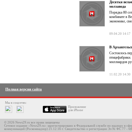
Десятки вель
молзавода
Порядка 80 со
комбинате в Ве
экономике, свя
09.04.20 14:17
В Архангельс
Состоялось пер
птицефабрики.
миллиардов руб
11.02.20 14:30
Полная версия сайта
Мы в соцсетях:
Приложение
для iPhone
© 2026 News29.ru все права защищены
Сетевое издание «News29.ru» зарегистрировано в Федеральной службе по надзору в сф
коммуникаций (Роскомнадзор) 21.12.16 г. Свидетельство о регистрации Эл № ФС 77 - 6