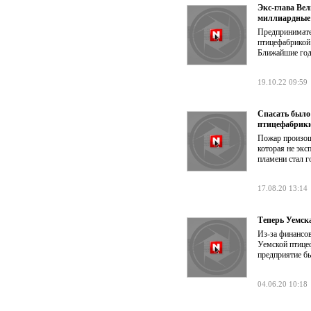
Экс-глава Ве
миллиардные
Предпринимате
птицефабрикой 
Ближайшие год
19.10.22 09:59
Спасать было 
птицефабрик
Пожар произош
которая не экс
пламени стал г
17.08.20 13:14
Теперь Уемск
Из-за финансо
Уемской птице
предприятие б
04.06.20 10:18