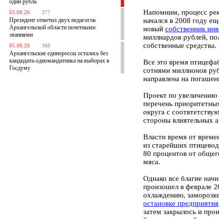
один рубль
Напомним, процесс ре
05.08.26
377
Президент отметил двух педагогов
начался в 2008 году ещ
Архангельской области почетными
новый
собственник инв
званиями
миллиардов рублей, по
собственные средства.
05.08.26
368
Архангельские единороссы остались без
кандидата-одномандатника на выборах в
Все это время птицефа
Госдуму
сотнями миллионов руб
направлена на погашен
Проект по увеличению 
перечень приоритетных
округа с соотвтетству
стороны влиятельных а
Власти время от време
из старейших птицевод
80 процентов от общег
мяса
.
Однако все благие нач
произошел в феврале 2
охлаждению, заморозке
остановке предприятия
затем закрылось и про