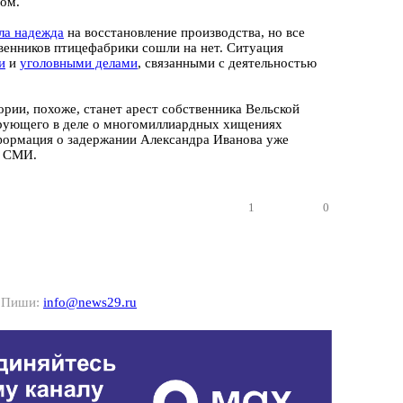
том.
ла надежда
на восстановление производства, но все
твенников птицефабрики сошли на нет. Ситуация
и
и
уголовными делами
, связанными с деятельностью
ории,
похоже, станет арест собственника Вельской
рующего в деле о многомиллиардных хищениях
формация о задержании Александра Иванова уже
е СМИ.
1
0
? Пиши:
info@news29.ru