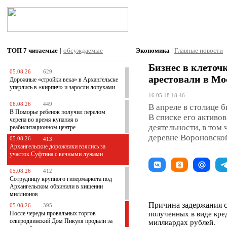
ТОП 7
читаемые
|
обсуждаемые
Экономика
|
Главные новости
Бизнес в клеточ
05.08.26
629
арестовали в Мо
Дорожные «стройки века» в Архангельске
уперлись в «кирпич» и заросли лопухами
16.05.18 18:46
06.08.26
449
В апреле в столице 
В Поморье ребенок получил перелом
В списке его активо
черепа во время купания в
деятельности, в том
реабилитационном центре
деревне Вороновской
05.08.26
413
Архангельские дорожники взялись за
участок Суфтина с вечными лужами
05.08.26
412
Сотрудницу крупного гипермаркета под
Архангельском обвинили в хищении
миллионов
Причина задержания 
05.08.26
395
После череды провальных торгов
полученных в виде кред
северодвинский Дом Пикуля продали за
миллиардах рублей.