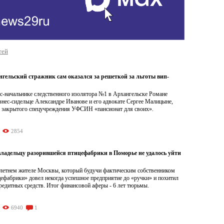
тей
гельский стражник сам оказался за решеткой за льготы вип-
кс-начальнике следственного изолятора №1 в Архангельске Романе
знес-сидельце Александре Иванове и его адвокате Сергее Малицыне,
 закрытого спецучреждения УФСИН «пансионат для своих».
2854
ладельцу разорившейся птицефабрики в Поморье не удалось уйти
4-летнем жителе Москвы, который будучи фактическим собственником
ефабрики» довел некогда успешное предприятие до «ручки» и похитил
редитных средств. Итог финансовой аферы - 6 лет тюрьмы.
6940
1