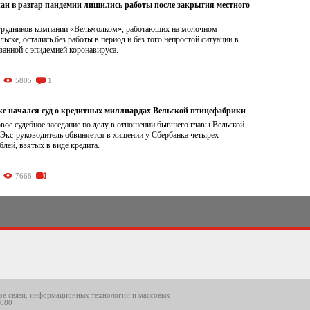
чан в разгар пандемии лишились работы после закрытия местного
трудников компании «Вельмолком», работающих на молочном
льске, остались без работы в период и без того непростой ситуации в
занной с эпидемией коронавируса.
5805
1
ке начался суд о кредитных миллиардах Вельской птицефабрики
вое судебное заседание по делу в отношении бывшего главы Вельской
 Экс-руководитель обвиняется в хищении у Сбербанка четырех
лей, взятых в виде кредита.
7668
ере связи, информационных технологий и массовых
8080