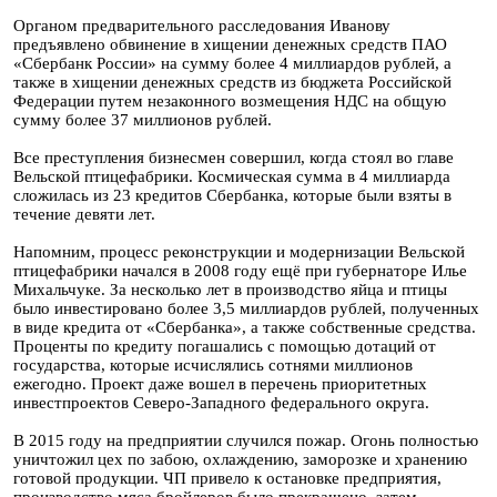
Органом предварительного расследования Иванову
предъявлено обвинение в хищении денежных средств ПАО
«Сбербанк России» на сумму более 4 миллиардов рублей, а
также в хищении денежных средств из бюджета Российской
Федерации путем незаконного возмещения НДС на общую
сумму более 37 миллионов рублей.
Все преступления бизнесмен совершил, когда стоял во главе
Вельской птицефабрики. Космическая сумма в 4 миллиарда
сложилась из 23 кредитов Сбербанка, которые были взяты в
течение девяти лет.
Напомним, процесс реконструкции и модернизации Вельской
птицефабрики начался в 2008 году ещё при губернаторе Илье
Михальчуке. За несколько лет в производство яйца и птицы
было инвестировано более 3,5 миллиардов рублей, полученных
в виде кредита от «Сбербанка», а также собственные средства.
Проценты по кредиту погашались с помощью дотаций от
государства, которые исчислялись сотнями миллионов
ежегодно. Проект даже вошел в перечень приоритетных
инвестпроектов Северо-Западного федерального округа.
В 2015 году на предприятии случился пожар. Огонь полностью
уничтожил цех по забою, охлаждению, заморозке и хранению
готовой продукции. ЧП привело к остановке предприятия,