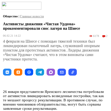
Общество
|
Главные новости
Активисты движения «Чистая Урдома»
прокомментировали снос лагеря на Шиесе
06.02.21 14:22
6178
2
4 февраля на Шиесе с помощью тяжелой техники был
ликвидирован палаточный лагерь, служивший опорным
пунктом для протестных активистов. Лидеры движения
«Чистая Урдома» считают, что в этом виноваты сами
участники протеста.
26 января представители Яренского лесничества потребовали
от активистов ликвидировать возведенные постройки, так как
те мешают процессу рекультивации. В противном случае, по
мнению чиновников облправительства, могут быть сорваны
заявленные сроки рекультивации.