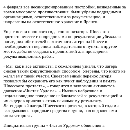
4 февраля все несанкционированные постройки, возведенные за
время мусорного противостояния, были убраны подрядными
организациями, ответственными за рекультивацию, и
направлены на ответственное хранение в Яренск.
Еще с осени прошлого года соорганизаторы Шиесского
протеста вместе с подрядчиками по рекультивации убеждали
последних обитателей палаточного лагеря на Шиесе в
необходимости переноса наблюдательного пункта в другое
место, дабы не создавать препятствий для проведения
рекультивационных работ.
«Мы, как и все активисты, с сожалением узнали, что лагерь
снесен таким кощунственным способом. Уверены, что никто не
желал ему такой участи. Своевременный перенос лагеря
позволил бы сохранить его как пункт наблюдения и память
Шиесского протеста», - говорится в заявлении активистов
движения «Чистая Урдома». - Именно небрежное и
недальновидное поведение наблюдателей за рекультивацией и
их лидеров привело к столь печальному результату.
Легендарный лагерь Шиесского протеста, в который годами
вкладывались народные средства и души, пал под ковшами
экскаваторов».
Инициативная группа «Чистая Урдома» обвинения в