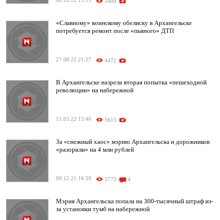
06.10.22 13:15
3409
«Славному» воинскому обелиску в Архангельске
потребуется ремонт после «пьяного» ДТП
27.08.22 21:27
4472
В Архангельске назрела вторая попытка «пешеходной
революции» на набережной
11.05.22 13:40
5615
За «снежный хаос» мэрию Архангельска и дорожников
«разорили» на 4 млн рублей
09.12.21 16:59
3773
4
Мэрия Архангельска попала на 300-тысячный штраф из-
за установки тумб на набережной