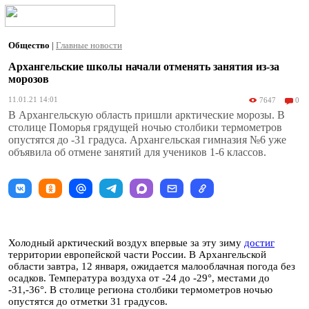
Общество
|
Главные новости
Архангельские школы начали отменять занятия из-за
морозов
11.01.21 14:01
7647
0
В Архангельскую область пришли арктические морозы. В
столице Поморья грядущей ночью столбики термометров
опустятся до -31 градуса. Архангельская гимназия №6 уже
объявила об отмене занятий для учеников 1-6 классов.
Холодный арктический воздух впервые за эту зиму
достиг
территории европейской части России. В Архангельской
области завтра, 12 января, ожидается малооблачная погода без
осадков. Температура воздуха от -24 до -29°, местами до
-31,-36°. В столице региона столбики термометров ночью
опустятся до отметки 31 градусов.