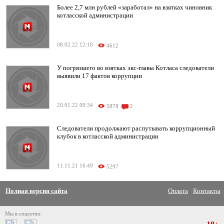
Более 2,7 млн рублей «заработал» на взятках чиновник
котласской администрации
08.02.22 12:18
4612
У погрязшего во взятках экс-главы Котласа следователи
выявили 17 фактов коррупции
20.01.22 09:34
5878
2
Следователи продолжают распутывать коррупционный
клубок в котласской администрации
11.11.21 16:49
5297
Полная версия сайта
Оплата
Контакты
Мы в соцсетях: