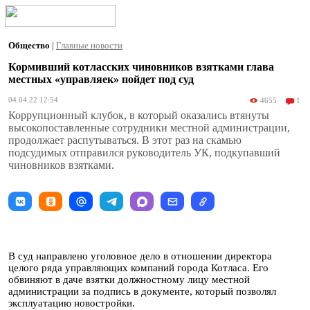
Общество
|
Главные новости
Кормивший котласских чиновников взятками глава
местных «управляек» пойдет под суд
04.04.22 12:54
4655
1
Коррупционный клубок, в который оказались втянуты
высокопоставленные сотрудники местной администрации,
продолжает распутываться. В этот раз на скамью
подсудимых отправился руководитель УК, подкупавший
чиновников взятками.
В суд направлено уголовное дело в отношении директора
целого ряда управляющих компаний города Котласа. Его
обвиняют в даче взятки должностному лицу местной
администрации за подпись в документе, который позволял
эксплуатацию новостройки.