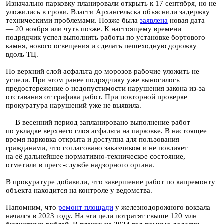
Изначально парковку планировали открыть к 17 сентября, но не
уложились в сроки. Власти Архангельска объяснили задержку
техническими проблемами. Позже была
заявлена
новая дата
— 20 ноября или чуть позже. К настоящему времени
подрядчик успел выполнить работы по установке бортового
камня, нового освещения и сделать пешеходную дорожку
вдоль ТЦ.
Но верхний слой асфальта до морозов рабочие уложить не
успели. При этом ранее подрядчику уже выносилось
предостережение о недопустимости нарушения закона из-за
отставания от графика работ. При повторной проверке
прокуратура нарушений уже не выявила.
— В весенний период запланировано выполнение работ
по укладке верхнего слоя асфальта на парковке. В настоящее
время парковка открыта и доступна для пользования
гражданами, что согласовано заказчиком и не повлияет
на её дальнейшее нормативно-техническое состояние, —
отметили в пресс-службе надзорного органа.
В прокуратуре добавили, что завершение работ по капремонту
объекта находится на контроле у ведомства.
Напомним, что
ремонт площади
у железнодорожного вокзала
начался в 2023 году. На эти цели потратят свыше 120 млн