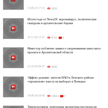
15.09.23 17:11
2835
Итоги года от News29: коронавирус, политические
скандалы и архангельские бараки
31.12.20 11:57
6745
2
Инвестор публично заявил о сворачивании шиесского
проекта в Архангельской области
12.10.20 09:57
3930
Эффект дежавю: жители НАО и Ленского района
«прокатили» власть на выборах в Поморье
14.09.20 10:45
10624
3
Тянем-потянем: повторная экспертиза построек на