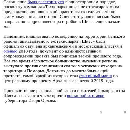
Соглашение
было рассторгнуто
в одностороннем порядке,
поскольку компания «Технопарк» никак не отреагировала на
предложение чиновников облправительства сделать это по
взаимному согласию сторон. Соответствующее письмо было
направлено в адрес инвестора стройки в Шиесе еще в начале
мая.
Напомним, инициатива по возведению на территории Ленского
района так называемого экотехнопарка «Шиес» была
офицально озвучена архангельскими и московскими властями
осенью
2018 года, документ об административном
сопровождении проекта был подписан весной прошлого года.
Все это время абсолютное большинство населения региона
выступало против организации свалки московских отходов на
территории Поморья. Доходило до масштабных акций
протеста, самой яркой из которых стал
стихийный марш
по
центральному проспекту Архангельска весной 2019 года.
Противостояние региональной власти и жителей Поморья из-за
Шиеса называют в числе причин
внезапной отставки
губернатора Игоря Орлова.
9
0