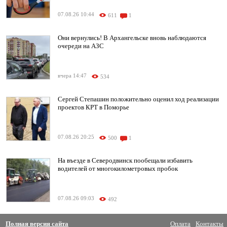
07.08.26 10:44
611
1
Они вернулись! В Архангельске вновь наблюдаются
очереди на АЗС
вчера 14:47
534
Сергей Степашин положительно оценил ход реализации
проектов КРТ в Поморье
07.08.26 20:25
500
1
На въезде в Северодвинск пообещали избавить
водителей от многокилометровых пробок
07.08.26 09:03
492
Полная версия сайта
Оплата
Контакты