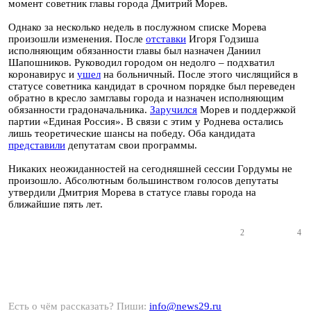
момент советник главы города Дмитрий Морев.
Однако за несколько недель в послужном списке Морева
произошли изменения. После
отставки
Игоря Годзиша
исполняющим обязанности главы был назначен Даниил
Шапошников. Руководил городом он недолго – подхватил
коронавирус и
ушел
на больничный. После этого числящийся в
статусе советника кандидат в срочном порядке был переведен
обратно в кресло замглавы города и назначен исполняющим
обязанности градоначальника.
Заручился
Морев и поддержкой
партии «Единая Россия». В связи с этим у Роднева остались
лишь теоретические шансы на победу. Оба кандидата
представили
депутатам свои программы.
Никаких неожиданностей на сегодняшней сессии Гордумы не
произошло. Абсолютным большинством голосов депутаты
утвердили Дмитрия Морева в статусе главы города на
ближайшие пять лет.
2
4
Есть о чём рассказать? Пиши:
info@news29.ru