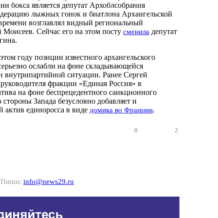
ии бокса является депутат Архоблсобрания
едерацию лыжных гонок и биатлона Архангельской
 времени возглавлял видный региональный
 Моисеев. Сейчас его на этом посту
депутат
сменила
гина.
 этом году позиции известного архангельского
серьезно ослабли на фоне складывающейся
и внутрипартийной ситуации. Ранее Сергей
 руководителя фракции «Единая Россия» в
тива на фоне беспрецедентного санкционного
о стороны Запада безусловно добавляет и
 актив единоросса в виде
.
домика во Франции
0
2
? Пиши:
info@news29.ru