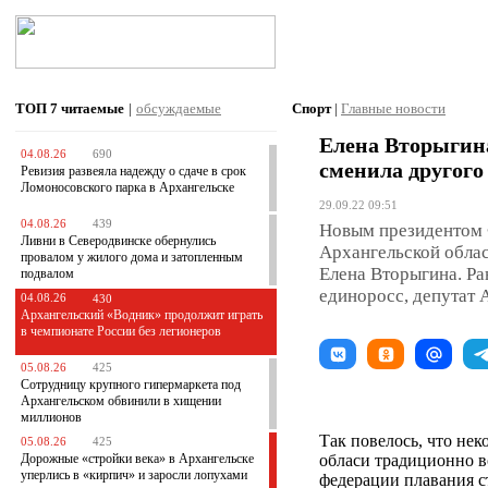
ТОП 7
читаемые
|
обсуждаемые
Спорт
|
Главные новости
Елена Вторыгина
04.08.26
690
сменила другого
Ревизия развеяла надежду о сдаче в срок
Ломоносовского парка в Архангельске
29.09.22 09:51
04.08.26
439
Новым президентом 
Ливни в Северодвинске обернулись
Архангельской облас
провалом у жилого дома и затопленным
Елена Вторыгина. Ра
подвалом
единоросс, депутат
04.08.26
430
Архангельский «Водник» продолжит играть
в чемпионате России без легионеров
05.08.26
425
Сотрудницу крупного гипермаркета под
Архангельском обвинили в хищении
миллионов
Так повелось, что не
05.08.26
425
Дорожные «стройки века» в Архангельске
обласи традиционно в
уперлись в «кирпич» и заросли лопухами
федерации плавания с