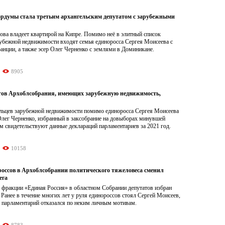
рдумы стала третьим архангельским депутатом с зарубежными
ова владеет квартирой на Кипре. Помимо неё в элитный список
рубежной недвижимости входят семья единоросса Сергея Моисеева с
нции, а также эсер Олег Черненко с землями в Доминикане.
8905
тов Архоблсобрания, имеющих зарубежную недвижимость,
ельцев зарубежной недвижимости помимо единоросса Сергея Моисеева
Олег Черненко, избранный в заксобрание на довыборах минувшей
м свидетельствуют данные деклараций парламентариев за 2021 год.
10158
россов в Архоблсобрании политического тяжеловеса сменил
ега
 фракции «Единая Россия» в областном Собрании депутатов избран
Ранее в течение многих лет у руля единороссов стоял Сергей Моисеев,
а парламентарий отказался по неким личным мотивам.