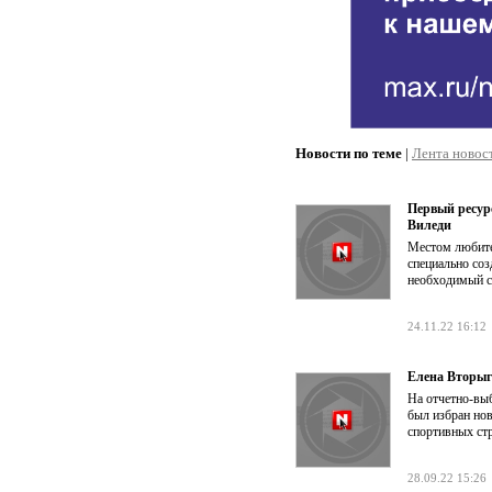
Новости по теме
|
Лента новос
Первый ресур
Виледи
Местом любите
специально соз
необходимый с
24.11.22 16:12
Елена Вторыг
На отчетно-вы
был избран нов
спортивных стр
28.09.22 15:26