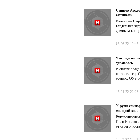
Спикер Архго
активами
Валентина Сыр
владельцев за
домиком во Фра
06.06.22 10:42
Число депута
удвоилось
В списке влад
оказался эсер 
осенью. Об это
16.04.22 22:26
У руля едино
молодой колл
Руководителем
Иван Новиков. 
от своего пост
23.03.22 15:51