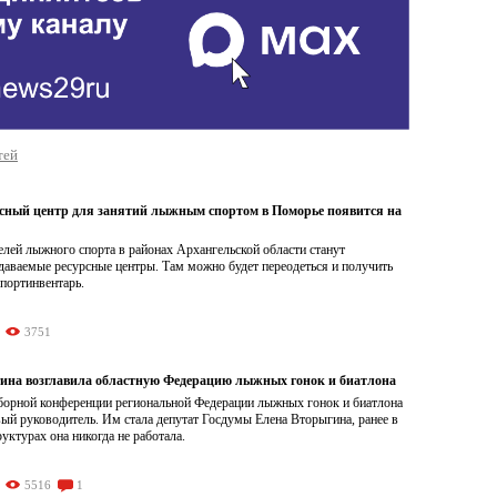
тей
сный центр для занятий лыжным спортом в Поморье появится на
лей лыжного спорта в районах Архангельской области станут
даваемые ресурсные центры. Там можно будет переодеться и получить
портинвентарь.
3751
ина возглавила областную Федерацию лыжных гонок и биатлона
борной конференции региональной Федерации лыжных гонок и биатлона
ый руководитель. Им стала депутат Госдумы Елена Вторыгина, ранее в
уктурах она никогда не работала.
5516
1