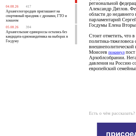
региональной федерац
04.08.26
417
Александр Дятлов. Ф
Архангелогородцев приглашают на
области до недавнего
спортивный праздник с дронами, ГТО и
парламентарий Сергей
хоккеем
Госдумы Елена Вторы
05.08.26
394
Архангельские единороссы остались без
Стоит отметить, что в
кандидата-одномандатника на выборах в
политика-тяжеловеса 
Госдуму
внешнеполитической 
Моисеев
пост
покинул
Архоблсобрании. Нега
давления на Россию с
европейский семейный
Есть о чём рассказать