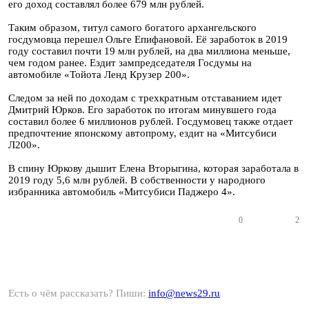
его доход составлял более 679 млн рублей.
Таким образом, титул самого богатого архангельского
госдумовца перешел Ольге Епифановой. Её заработок в 2019
году составил почти 19 млн рублей, на два миллиона меньше,
чем годом ранее. Ездит зампредседателя Госдумы на
автомобиле «Тойота Ленд Крузер 200».
Следом за ней по доходам с трехкратным отставанием идет
Дмитрий Юрков. Его заработок по итогам минувшего года
составил более 6 миллионов рублей. Госдумовец также отдает
предпочтение японскому автопрому, ездит на «Митсубиси
Л200».
В спину Юркову дышит Елена Вторыгина, которая заработала в
2019 году 5,6 млн рублей. В собственности у народного
избранника автомобиль «Митсубиси Паджеро 4».
0
2
Есть о чём рассказать? Пиши:
info@news29.ru