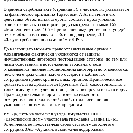
В данном судебном акте (страница 3), в частности, указывается
на фактическое признание Тарасовым А.А. наличия в его
действиях объективной стороны составов преступлений,
ответственность за которые предусмотрена статьями 159
«Мошенничество», 165 «Причинение имущественного ущерба
путем обмана или злоупотребления доверием», 201
«Злоупотребление полномочий» УК РФ.
До настоящего момента правоохранительные органы г.
Архангельска фактически уклоняются от защиты
имущественных интересов пострадавшей стороны: по тем или
иным основаниям в возбуждении уголовного дела
отказывается, данные постановления многократно отменяются,
после чего дела снова надолго оседают в кабинетах
сотрудников правоохранительных органов. Практически все
доказательства добываются Гречаным А.Н. самостоятельно, в
том числе, путем судебного истребования доказательств и дел.
Правоохранительные органы, имея возможность
осуществления таких же действий, от их совершения
уклоняются по тем или иным предлогам.
P.S.
Да, чуть не забыли: в уводе имущества ООО
«Европейский Дом» участвовала гражданка Савина Н. (М.
Конопляник её представляла своей сестрой - сегодня это
сотрудник ЗАО «Архангельский железнодорожный