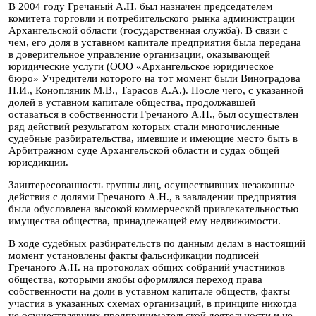
В 2004 году Гречаный А.Н. был назначен председателем
комитета торговли и потребительского рынка администрации
Архангельской области (государственная служба). В связи с
чем, его доля в уставном капитале предприятия была передана
в доверительное управление организации, оказывающей
юридические услуги (ООО «Архангельское юридическое
бюро» Учредители которого на тот момент были Виноградова
Н.И., Конопляник М.В., Тарасов А.А.). После чего, с указанной
долей в уставном капитале общества, продолжавшей
оставаться в собственности Гречаного А.Н., был осуществлен
ряд действий результатом которых стали многочисленные
судебные разбирательства, имевшие и имеющие место быть в
Арбитражном суде Архангельской области и судах общей
юрисдикции.
Заинтересованность группы лиц, осуществивших незаконные
действия с долями Гречаного А.Н., в завладении предприятия
была обусловлена высокой коммерческой привлекательностью
имущества общества, принадлежащей ему недвижимости.
В ходе судебных разбирательств по данным делам в настоящий
момент установлены факты фальсификации подписей
Гречаного А.Н. на протоколах общих собраний участников
общества, которыми якобы оформлялся переход права
собственности на доли в уставном капитале обществ, факты
участия в указанных схемах организаций, в принципе никогда
не осуществлявших предпринимательской деятельности и не