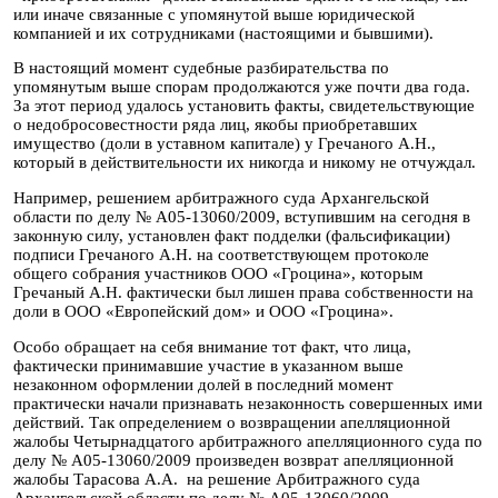
или иначе связанные с упомянутой выше юридической
компанией и их сотрудниками (настоящими и бывшими).
В настоящий момент судебные разбирательства по
упомянутым выше спорам продолжаются уже почти два года.
За этот период удалось установить факты, свидетельствующие
о недобросовестности ряда лиц, якобы приобретавших
имущество (доли в уставном капитале) у Гречаного А.Н.,
который в действительности их никогда и никому не отчуждал.
Например, решением арбитражного суда Архангельской
области по делу № А05-13060/2009, вступившим на сегодня в
законную силу, установлен факт подделки (фальсификации)
подписи Гречаного А.Н. на соответствующем протоколе
общего собрания участников ООО «Гроцина», которым
Гречаный А.Н. фактически был лишен права собственности на
доли в ООО «Европейский дом» и ООО «Гроцина».
Особо обращает на себя внимание тот факт, что лица,
фактически принимавшие участие в указанном выше
незаконном оформлении долей в последний момент
практически начали признавать незаконность совершенных ими
действий. Так определением о возвращении апелляционной
жалобы Четырнадцатого арбитражного апелляционного суда по
делу № А05-13060/2009 произведен возврат апелляционной
жалобы Тарасова А.А. на решение Арбитражного суда
Архангельской области по делу № А05-13060/2009