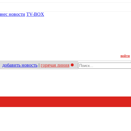
знес новости
TV-BOX
Контакт
войти
добавить новость
|
горячая линия