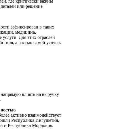
лей, где критически важны
е деталей или решение
ости зафиксирован в таких
никации, медицина,
 услуги. Для этих отраслей
ствия, а частью самой услуги.
 напрямую влиять на выручку
.
вностью
более активно взаимодействует
 вошли Республика Ингушетия,
ай и Республика Мордовия.