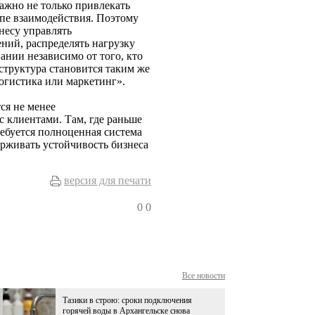
ажно не только привлекать
апе взаимодействия. Поэтому
несу управлять
ний, распределять нагрузку
ании независимо от того, кто
структура становится таким же
огистика или маркетинг».
ся не менее
 клиентами. Там, где раньше
ребуется полноценная система
рживать устойчивость бизнеса
версия для печати
0
0
Все новости
Тазики в строю: сроки подключения
горячей воды в Архангельске снова