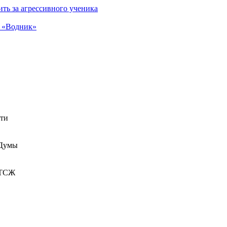
ть за агрессивного ученика
а «Водник»
сти
 Думы
 ТСЖ