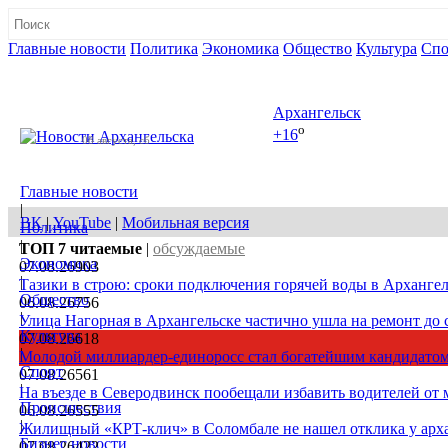
Главные новости
Политика
Экономика
Общество
Культура
Спо
Полная версия сайта
Архангельск
o
+16
08 августа, сб
Главные новости
|
ВК
|
YouTube
|
Мобильная версия
Политика
|
ТОП 7
читаемые
|
обсуждаемые
Экономика
07.08.26
903
|
Тазики в строю: сроки подключения горячей воды в Архангел
Общество
06.08.26
756
|
Улица Нагорная в Архангельске частично ушла на ремонт до 
Культура
07.08.26
618
|
Молодой миллиардер-единоросс стал богатейшим кандидатом
Спорт
07.08.26
561
|
На въезде в Северодвинск пообещали избавить водителей от
Происшествия
06.08.26
555
|
Жилищный «КРТ-клич» в Соломбале не нашел отклика у арх
Бизнес новости
07.08.26
422