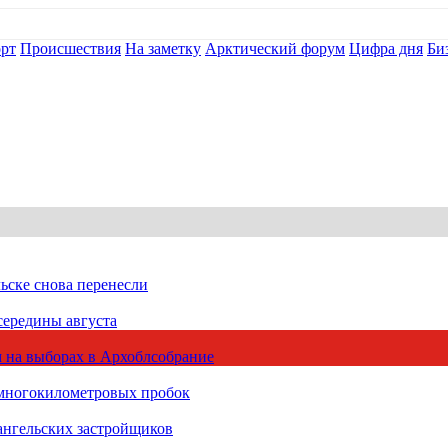
рт
Происшествия
На заметку
Арктический форум
Цифра дня
Би
ьске снова перенесли
середины августа
 на выборах в Архоблсобрание
 многокилометровых пробок
ангельских застройщиков