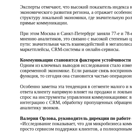
Эксперты отмечают, что высокий показатель индекса н
экономического развития региона, а отражает особенн
структуру локальной экономики, где значительную ро
прямые коммуникации.
При этом Москва и Санкт-Петербург заняли 77-е и 78-
мнению аналитиков, это связано с высокой степенью 
пути: значительная часть взаимодействий в мегаполис
маркетплейсы, CRM-системы и онлайн-сервисы.
Коммуникации становятся фактором устойчивости 
Одним из ключевых выводов исследования стало изм
современной экономике. Если раньше связь восприним
функция, то сегодня она становится частью операцио
Особенно заметна эта тенденция в сегменте малого и м
ответа клиенту напрямую влияет на продажи и лояльнос
спрос на инструменты управления коммуникациями: 
интеграцию с CRM, обработку пропущенных обращени
аналитику звонков.
Валерия Орлова, руководитель дирекции по работе
«Исследование показывает, что для микробизнеса ком
просто сервисом поддержки клиентов, а полноценным