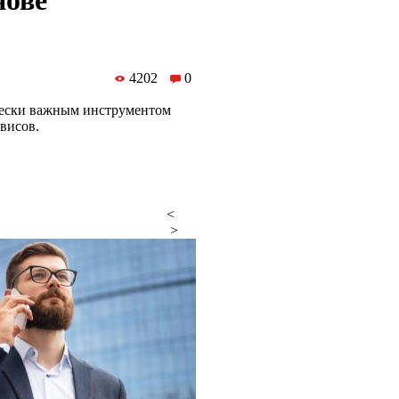
нове
4202
0
ически важным инструментом
висов.
<
>