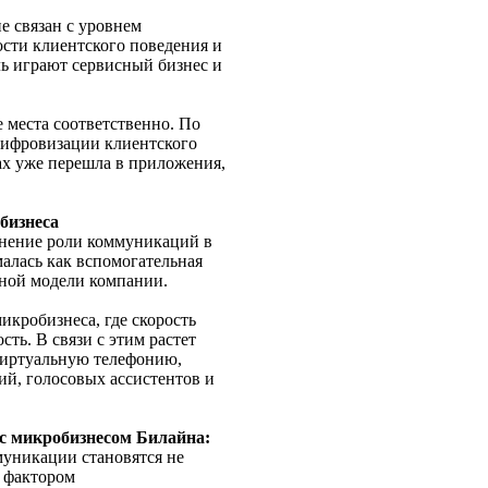
е связан с уровнем
ости клиентского поведения и
ль играют сервисный бизнес и
е места соответственно. По
цифровизации клиентского
ах уже перешла в приложения,
бизнеса
енение роли коммуникаций в
алась как вспомогательная
нной модели компании.
икробизнеса, где скорость
ть. В связи с этим растет
виртуальную телефонию,
й, голосовых ассистентов и
 с микробизнесом Билайна:
муникации становятся не
 фактором