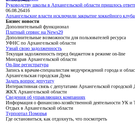
|
Руководству школы в Архангельской области пришлось ответи
06.08.26
416
Архангельские власти исключили закрытие хоккейного клуб
Бизнес новости
Дополнительный функционал
Платный сервис на News29
Дополнительные возможности для пользователей ресурса
УФНС по Архангельской области
Узнай свою задолженность
Текущая задолженность перед бюджетом в режиме on-line
Минздрав Архангельской области
On-line регистратура
Запись к врачам-специалистам медучреждений города и обла
Архангельская городская Дума
Задать вопрос депутату
Интерактивная связь с депутатами Архангельской городской
ЖКХ Архангельской области
Сведения об управляющих компаниях
Информация о финансово-хозяйственной деятельности УК и
Отдых в Архангельской области
Турпортал Поморья
Где остановиться, как отдохнуть, что посмотреть