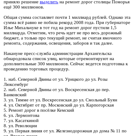
приняло решение
выделить
на ремонт дорог столицы Поморья
ещё 300 миллионов.
Общая сумма составляет почти 1 миллиард рублей. Однако эта
сумма всё равно не побила рекорд 2008 года. При губернаторе
Илье Михальчуке в тот год на ремонт дорог пустили 1,5
миллиарда. Отметим, что речь идет не про весь дорожный
бюджет, а только про текущий ремонт, не считая ямочного
ремонта, содержания, освещения, заборов и так далее.
Накануне пресс-служба администрации Архангельска
обнародовала список улиц, которые отремонтируют на
дополнительные 300 миллионов. Сейчас ведется подготовка к
проведению торговых процедур.
1. наб. Северной Двины от ул. Урицкого до ул. Розы
Люксембург
2. наб. Северной Двины от ул. Воскресенская до пер.
Банковский
3. ул. Тимме от ул. Воскресенская до ул. Смольный Буян
4. ул. Октябрят от пр. Московский до ул. Карпогорская
5. Ремонт дорог в посёлке Кемский
6. ул. Лермонтова
7. ул. Касаткиной
8. ул. Революции
9. ул. Первая линия от ул. Железнодорожная до дома № 11 по