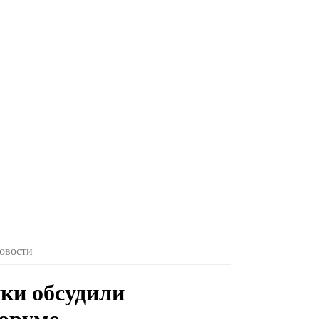
овости
ики обсудили