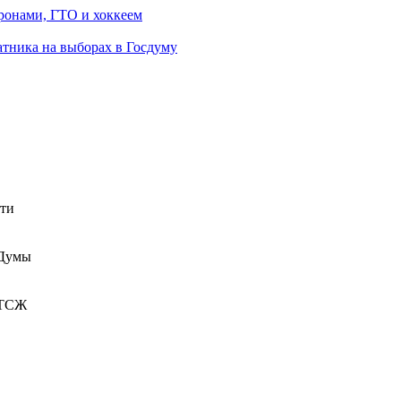
ронами, ГТО и хоккеем
атника на выборах в Госдуму
сти
 Думы
 ТСЖ