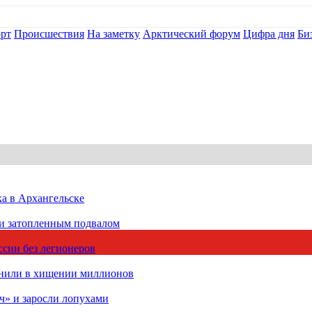
рт
Происшествия
На заметку
Арктический форум
Цифра дня
Би
ка в Архангельске
 и затопленным подвалом
сии без легионеров
инили в хищении миллионов
ч» и заросли лопухами