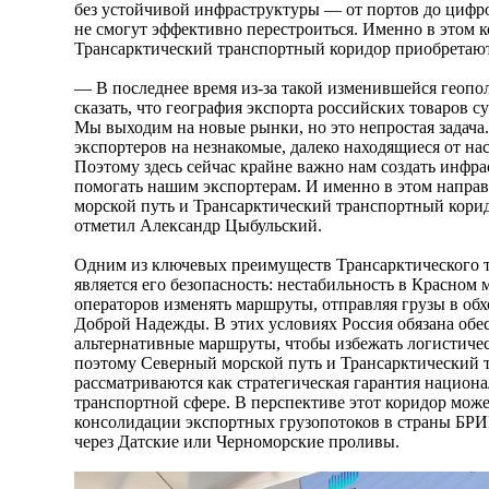
без устойчивой инфраструктуры — от портов до цифр
не смогут эффективно перестроиться. Именно в этом 
Трансарктический транспортный коридор приобретаю
— В последнее время из-за такой изменившейся геопо
сказать, что география экспорта российских товаров 
Мы выходим на новые рынки, но это непростая задача
экспортеров на незнакомые, далеко находящиеся от на
Поэтому здесь сейчас крайне важно нам создать инфрас
помогать нашим экспортерам. И именно в этом направ
морской путь и Трансарктический транспортный кори
отметил Александр Цыбульский.
Одним из ключевых преимуществ Трансарктического 
является его безопасность: нестабильность в Красном
операторов изменять маршруты, отправляя грузы в обх
Доброй Надежды. В этих условиях Россия обязана обе
альтернативные маршруты, чтобы избежать логистиче
поэтому Северный морской путь и Трансарктический 
рассматриваются как стратегическая гарантия национа
транспортной сфере. В перспективе этот коридор мож
консолидации экспортных грузопотоков в страны БРИ
через Датские или Черноморские проливы.