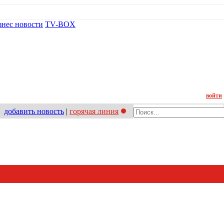
знес новости
TV-BOX
Контакт
войти
добавить новость
|
горячая линия