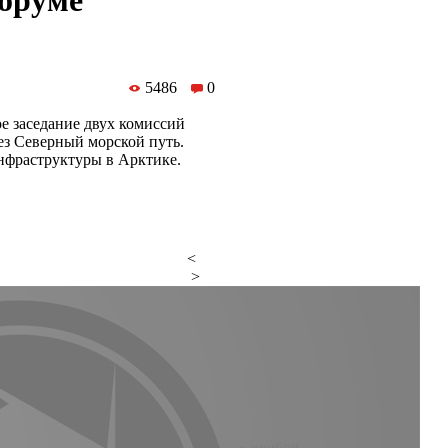
форуме
5486
0
е заседание двух комиссий
ез Северный морской путь.
нфраструктуры в Арктике.
<
>