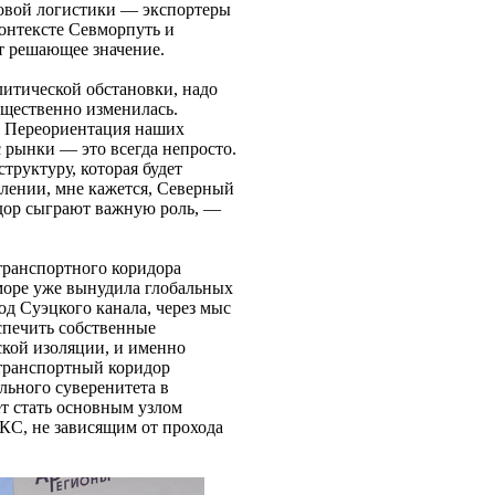
овой логистики — экспортеры
контексте Севморпуть и
т решающее значение.
литической обстановки, надо
существенно изменилась.
. Переориентация наших
с рынки — это всегда непросто.
труктуру, которая будет
лении, мне кажется, Северный
дор сыграют важную роль, —
транспортного коридора
 море уже вынудила глобальных
од Суэцкого канала, через мыс
спечить собственные
ской изоляции, и именно
транспортный коридор
льного суверенитета в
ет стать основным узлом
КС, не зависящим от прохода