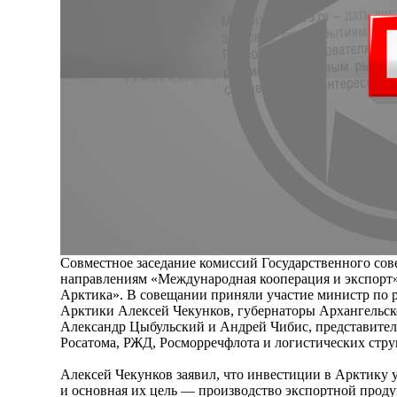
Совместное заседание комиссий Государственного сове
направлениям «Международная кооперация и экспорт»
Арктика». В совещании приняли участие министр по 
Арктики Алексей Чекунков, губернаторы Архангельск
Александр Цыбульский и Андрей Чибис, представител
Росатома, РЖД, Росморречфлота и логистических стру
Алексей Чекунков заявил, что инвестиции в Арктику 
и основная их цель — производство экспортной проду