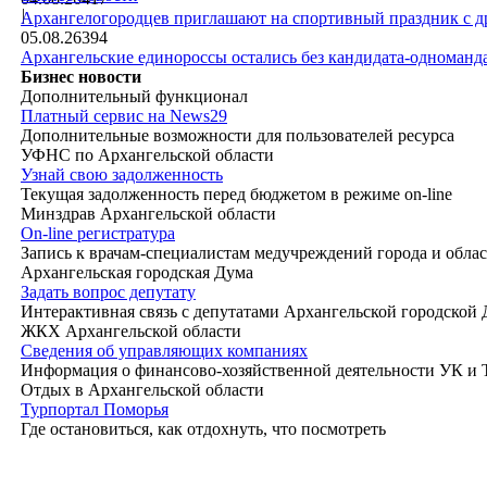
|
Архангелогородцев приглашают на спортивный праздник с д
05.08.26
394
Архангельские единороссы остались без кандидата-одноманд
Бизнес новости
Дополнительный функционал
Платный сервис на News29
Дополнительные возможности для пользователей ресурса
УФНС по Архангельской области
Узнай свою задолженность
Текущая задолженность перед бюджетом в режиме on-line
Минздрав Архангельской области
On-line регистратура
Запись к врачам-специалистам медучреждений города и обла
Архангельская городская Дума
Задать вопрос депутату
Интерактивная связь с депутатами Архангельской городской
ЖКХ Архангельской области
Сведения об управляющих компаниях
Информация о финансово-хозяйственной деятельности УК и
Отдых в Архангельской области
Турпортал Поморья
Где остановиться, как отдохнуть, что посмотреть