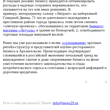
В текущих реалиях бизнесу приходится оптимизировать
расходы в надежде сохранить маржинальность, что
сказывается на тех или иных решениях. К
примеру, интерьерному салону «Лигрант» на набережной
Северной Двины, 71 после длительного нахождения в
престижном районе города пришлось этим летом сменить
«элитную прописку», обосновавшись на территории
бывшего
магазина «Летуаль»
в здании на Поморской, 2, освободившего
торговые площади минувшей весной.
Ранее мы уже рассказывали о волне
«схлопывания»
крупных
ритейл-структур и представителей клубно-ресторанного
бизнеса в Архангельске. Происходящее подтверждает
сложившийся в российской экономике печальный тренд на
вынужденное сжатие и даже сворачивание бизнеса на фоне
ужесточения налогового законодательства и спада
потребительского спроса в сочетании с возросшей инфляцией и
дорогими кредитами.
3
4
Есть о чём рассказать? Пиши:
info@news29.ru