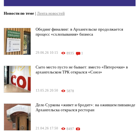
Новости по теме
|
Лента новостей
Обединг финалинг: в Архангельске продолжается
процесс «схлопывания» бизнеса
29.06.26 10:15
8935
1
Сыто место пусто не бывает: вместо «Пятерочки» в
архангельском ТРК открылся «Союз»
13.05.26 20:50
5878
Дело Суркова «живет и бродит»: на ожившем пивзаводе
Архангельска открылся ресторан
21.04.26 17:50
8497