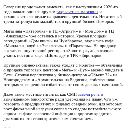
Северяне продолжают замечать, как с наступлением 2026-го
года начали один за другим
закрываться магазины
и
«схлопываться» целые направления деятельности. Негативный
тренд затронул как малый, так и крупный бизнес Поморья.
Магазины «Пятерочка» в ТЦ «Атриум» и «Мой дом» в ТЦ
«Александр» уже остались в истории. Урезал площади
легендарный «Дом книги» на Чумбаровке, закрылись кафе
«Миндаль», клубы «Эксклюзив» и «Паратовъ». На продажу
выставлен опустевший ресторан «Золотица», аналогичная
участь постигла кафе «Шоколад» в ТРК «Европарк».
Крупные бизнес-активы также уходят с молотка — объявления
о продаже торговых центров «Мега» и «Бум» можно увидеть в
Сети. Схожая перспектива у бизнес-центров «Объект 32» на
Новгородском и «Архангельск» на Бадигина, собственники
которых тоже решили избавиться от своих деловых начинаний.
Даже такие местные гиганты, как СМП
завели речь
о
вынужденном банкротстве ради удержания на плаву. Что уж
говорить о предприятиях и фирмах средней руки, для которых
рост фискальной нагрузки совпал со спадом потребительского
спроса на фоне возросшей инфляции и дорогих кредитов —
для многих это стало критическим сочетанием.