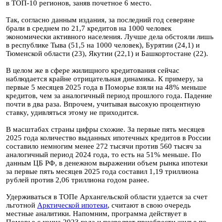
в ТОП-10 регионов, заняв почетное 6 место.
Так, согласно данным издания, за последний год северяне
брали в среднем по 21,7 кредитов на 1000 человек
экономически активного населения. Лучше дела обстояли лишь
в республике Тыва (51,5 на 1000 человек), Бурятии (24,1) и
Тюменской области (23), Якутии (22,1) и Башкортостане (22).
В целом же в сфере жилищного кредитования сейчас
наблюдается крайне отрицательная динамика. К примеру, за
первые 5 месяцев 2025 года в Поморье взяли на 48% меньше
кредитов, чем за аналогичный период прошлого года. Падение
почти в два раза. Впрочем, учитывая высокую процентную
ставку, удивляться этому не приходится.
В масштабах страны цифры схожие. За первые пять месяцев
2025 года количество выданных ипотечных кредитов в России
составило немногим менее 272 тысячи против 560 тысяч за
аналогичный период 2024 года, то есть на 51% меньше. По
данным ЦБ РФ, в денежном выражении объем рынка ипотеки
за первые пять месяцев 2025 года составил 1,19 триллиона
рублей против 2,06 триллиона годом ранее.
Удерживаться в ТОПе Архангельской области удается за счет
льготной
Арктической ипотеки
, считают в свою очередь
местные аналитики. Напомним, программа действует в