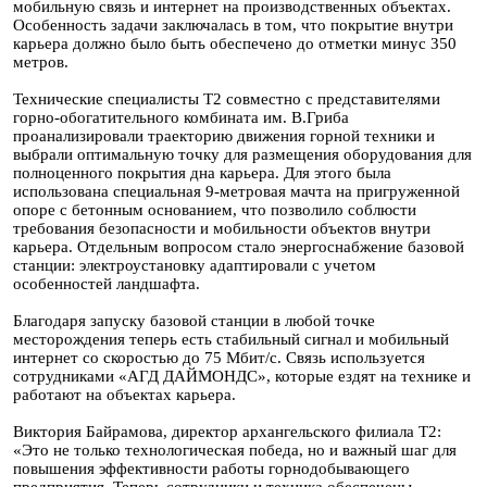
мобильную связь и интернет на производственных объектах.
Особенность задачи заключалась в том, что покрытие внутри
карьера должно было быть обеспечено до отметки минус 350
метров.
Технические специалисты T2 совместно с представителями
горно-обогатительного комбината им. В.Гриба
проанализировали траекторию движения горной техники и
выбрали оптимальную точку для размещения оборудования для
полноценного покрытия дна карьера. Для этого была
использована специальная 9-метровая мачта на пригруженной
опоре с бетонным основанием, что позволило соблюсти
требования безопасности и мобильности объектов внутри
карьера. Отдельным вопросом стало энергоснабжение базовой
станции: электроустановку адаптировали с учетом
особенностей ландшафта.
Благодаря запуску базовой станции в любой точке
месторождения теперь есть стабильный сигнал и мобильный
интернет со скоростью до 75 Мбит/с. Связь используется
сотрудниками «АГД ДАЙМОНДС», которые ездят на технике и
работают на объектах карьера.
Виктория Байрамова, директор архангельского филиала T2:
«Это не только технологическая победа, но и важный шаг для
повышения эффективности работы горнодобывающего