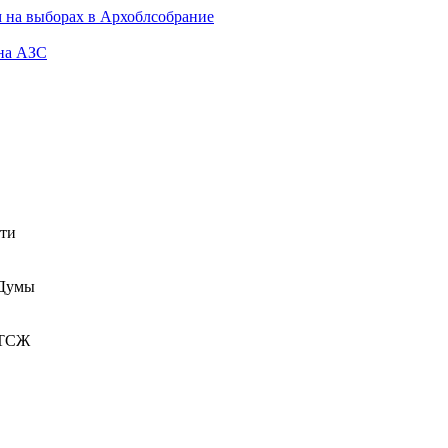
 на выборах в Архоблсобрание
 на АЗС
сти
 Думы
 ТСЖ