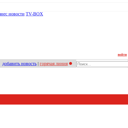
знес новости
TV-BOX
Контакт
войти
добавить новость
|
горячая линия