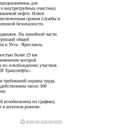
предназначены для
его внутритрубных очистных
чиваемой нефти. Новое
 увеличенным сроком службы и
ленной безопасности.
адвижек. На линейной части
трукций общей
а и Ухта - Ярославль.
остью более 25 км
рименение которой
ты по освобождению участков
И Транснефть».
м требований охраны труда,
адействованы около 300
ки.
й возобновлена по графику,
т в штатном режиме.
версия для печати