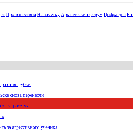
рт
Происшествия
На заметку
Арктический форум
Цифра дня
Би
ора от вырубки
ьске снова перенесли
 электросетях
ах
ть за агрессивного ученика