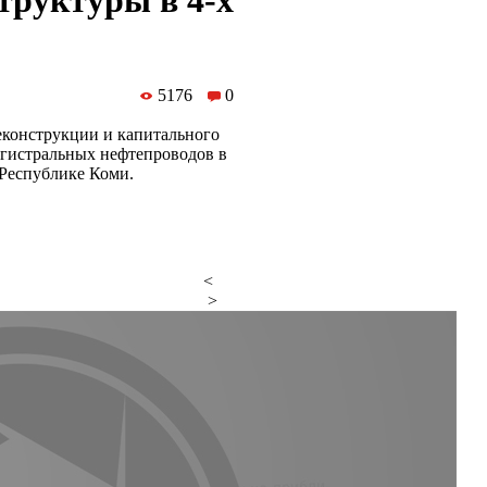
труктуры в 4-х
5176
0
еконструкции и капитального
агистральных нефтепроводов в
 Республике Коми.
<
>