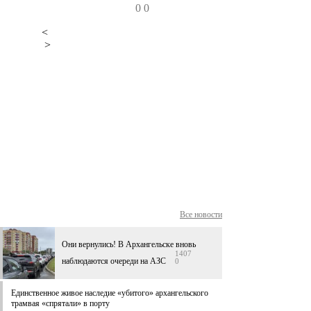
0
0
<
>
Все новости
Они вернулись! В Архангельске вновь
1407
наблюдаются очереди на АЗС
0
Единственное живое наследие «убитого» архангельского
трамвая «спрятали» в порту