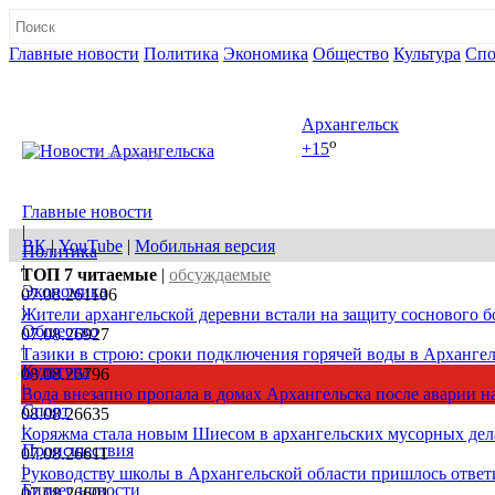
Главные новости
Политика
Экономика
Общество
Культура
Спо
Полная версия сайта
Архангельск
o
+15
09 августа, вс
Главные новости
|
ВК
|
YouTube
|
Мобильная версия
Политика
|
ТОП 7
читаемые
|
обсуждаемые
Экономика
07.08.26
1106
|
Жители архангельской деревни встали на защиту соснового б
Общество
07.08.26
927
|
Тазики в строю: сроки подключения горячей воды в Архангел
Культура
08.08.26
796
|
Вода внезапно пропала в домах Архангельска после аварии на
Спорт
08.08.26
635
|
Коряжма стала новым Шиесом в архангельских мусорных дел
Происшествия
07.08.26
611
|
Руководству школы в Архангельской области пришлось ответи
Бизнес новости
07.08.26
601