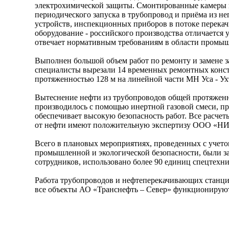
электрохимической защиты. Смонтированные камеры 
периодического запуска в трубопровод и приёма из н
устройств, инспекционных приборов в потоке перека
оборудование - российского производства отличается
отвечает нормативным требованиям в области промыш
Выполнен большой объем работ по ремонту и замене з
специалисты вырезали 14 временных ремонтных конс
протяженностью 128 м на линейной части МН Уса - Ухт
Вытеснение нефти из трубопроводов общей протяженн
производилось с помощью инертной газовой смеси, п
обеспечивает высокую безопасность работ. Все расче
от нефти имеют положительную экспертизу ООО «НИ
Всего в плановых мероприятиях, проведенных с учето
промышленной и экологической безопасности, были з
сотрудников, использовано более 90 единиц спецтехни
Работа трубопроводов и нефтеперекачивающих станци
все объекты АО «Транснефть – Север» функционирую