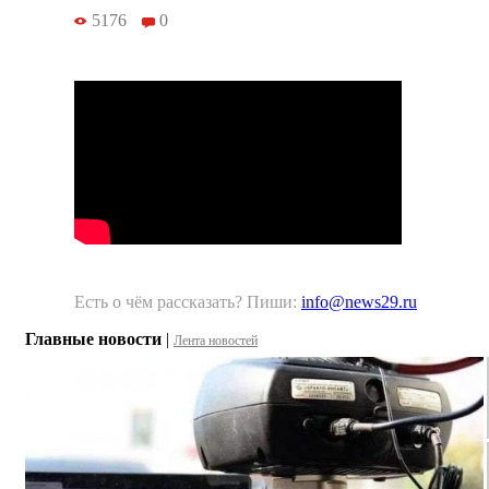
5176
0
Есть о чём рассказать? Пиши:
info@news29.ru
Главные новости
|
Лента новостей