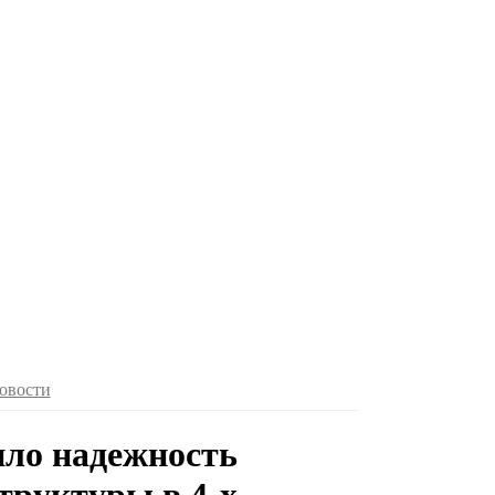
овости
ило надежность