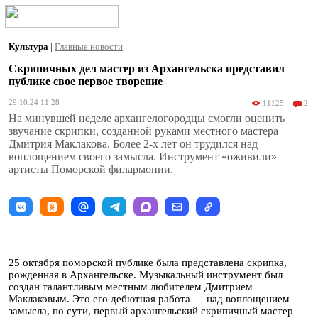
Культура
|
Главные новости
Скрипичных дел мастер из Архангельска представил
публике свое первое творение
29.10.24 11:28
11125
2
На минувшей неделе архангелогородцы смогли оценить
звучание скрипки, созданной руками местного мастера
Дмитрия Маклакова. Более 2-х лет он трудился над
воплощением своего замысла. Инструмент «оживили»
артисты Поморской филармонии.
25 октября поморской публике была представлена скрипка,
рожденная в Архангельске. Музыкальный инструмент был
создан талантливым местным любителем Дмитрием
Маклаковым. Это его дебютная работа — над воплощением
замысла, по сути, первый архангельский скрипичный мастер