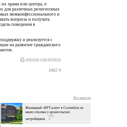
 их храма или центра, о
их для различных религиозных
амках межконфессионального и
авать вопросы и получать
дель поведения в
 поддержку и реализуется с
ации на развитие гражданского
антов.
версия для печати
1002
9
Все новости
Жилищный «КРТ-клич» в Соломбале не
нашел отклика у архангельских
445
застройщиков
0