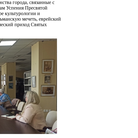
ства города, связанные с
ам Успения Пресвятой
ре культурологии и
ьманскую мечеть, еврейский
ический приход Святых