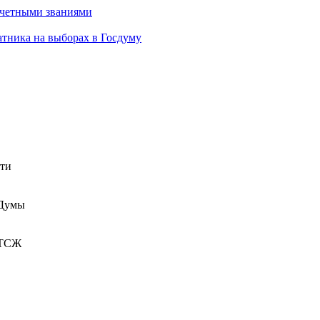
очетными званиями
атника на выборах в Госдуму
сти
 Думы
 ТСЖ