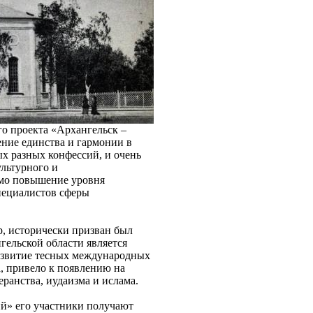
о проекта «Архангельск –
ение единства и гармонии в
ых разных конфессий, и очень
льтурного и
имо повышение уровня
специалистов сферы
, исторически призван был
гельской области является
азвитие тесных международных
а, привело к появлению на
ранства, иудаизма и ислама.
ий» его участники получают