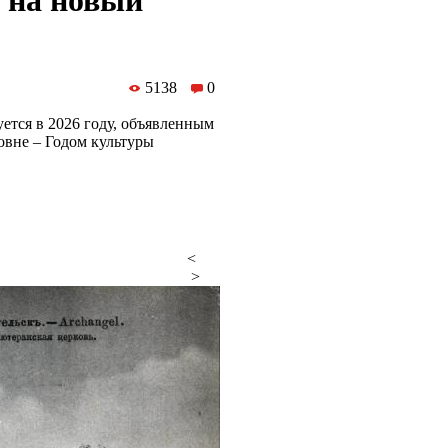
 на новый
5138
0
ется в 2026 году, объявленным
овне – Годом культуры
<
>