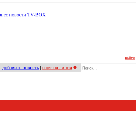
знес новости
TV-BOX
Контакт
войти
добавить новость
|
горячая линия