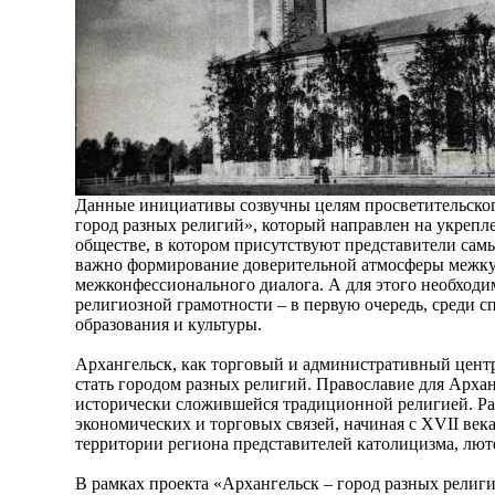
Данные инициативы созвучны целям просветительског
город разных религий», который направлен на укрепл
обществе, в котором присутствуют представители сам
важно формирование доверительной атмосферы межку
межконфессионального диалога. А для этого необход
религиозной грамотности – в первую очередь, среди 
образования и культуры.
Архангельск, как торговый и административный центр
стать городом разных религий. Православие для Архан
исторически сложившейся традиционной религией. Р
экономических и торговых связей, начиная с XVII век
территории региона представителей католицизма, люте
В рамках проекта «Архангельск – город разных религ