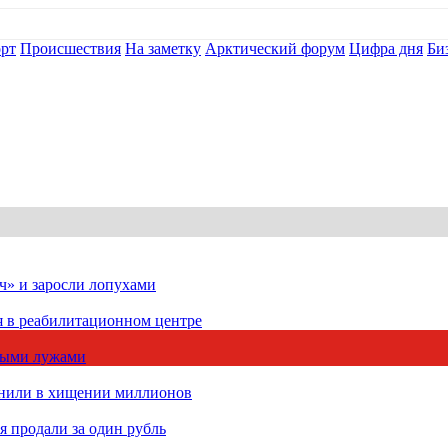
рт
Происшествия
На заметку
Арктический форум
Цифра дня
Би
ч» и заросли лопухами
я в реабилитационном центре
чными лужами
инили в хищении миллионов
 продали за один рубль