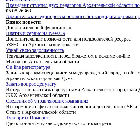
|
Президент отметил двух педагогов Архангельской области п
05.08.26
368
Архангельские единороссы остались без кандидата-одноманд
Бизнес новости
Дополнительный функционал
Платный сервис на News29
Дополнительные возможности для пользователей ресурса
УФНС по Архангельской области
Узнай свою задолженность
Текущая задолженность перед бюджетом в режиме on-line
Минздрав Архангельской области
On-line регистратура
Запись к врачам-специалистам медучреждений города и обла
Архангельская городская Дума
Задать вопрос депутату
Интерактивная связь с депутатами Архангельской городской
ЖКХ Архангельской области
Сведения об управляющих компаниях
Информация о финансово-хозяйственной деятельности УК и
Отдых в Архангельской области
Турпортал Поморья
Где остановиться, как отдохнуть, что посмотреть