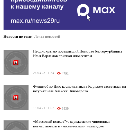
Новости по теме
|
Лента новостей
Неоднократно посещавший Поморье блогер-урбанист
Илья Варламов признан иноагентом
24.03.23 11:23
4791
Флешмоб ко Дню космонавтики в Коряжме засветился на
ютуб-канале Алексея Пивоварова
19.04.21 11:57
3839
«Массовый психоз?»: коряжемские чиновники
поучаствовали в «космическом» челлендже