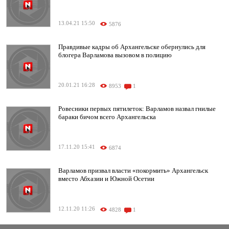
13.04.21 15:50
5876
Правдивые кадры об Архангельске обернулись для
блогера Варламова вызовом в полицию
20.01.21 16:28
8953
1
Ровесники первых пятилеток: Варламов назвал гнилые
бараки бичом всего Архангельска
17.11.20 15:41
6874
Варламов призвал власти «покормить» Архангельск
вместо Абхазии и Южной Осетии
12.11.20 11:26
4828
1