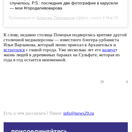
случилось. P.S.: последние две фотографии в карусели
— мои #городапивоварова
Алексеи Пивоваров
Публикация от
(@pivo_varov) 4 Ноя 2020 в 3:50 PST
К слову, недавно столица Поморья подверглась критике другой
столичной медиаперсоны — известного блогера-урбаниста
Ильи Варламова, который лично приехал в Архангельск и
встретился
с главой города. Уже несколько лет его
волнуе
т
жизнь людей в деревянных бараках на Сульфате, которая из
года в год остается неизменной.
39
0
Есть о чём рассказать? Пиши:
info@news29.ru