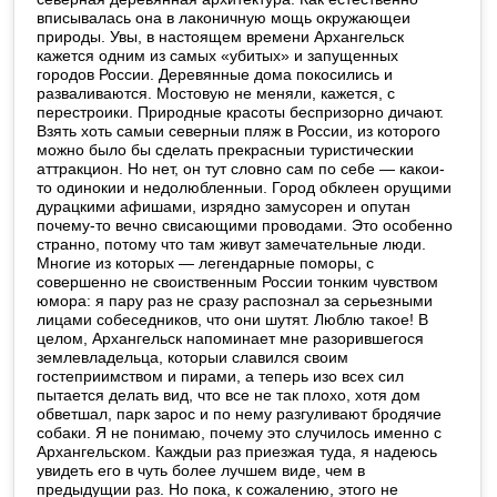
вписывалась она в лаконичную мощь окружающеи
природы. Увы, в настоящем времени Архангельск
кажется одним из самых «убитых» и запущенных
городов России. Деревянные дома покосились и
разваливаются. Мостовую не меняли, кажется, с
перестроики. Природные красоты беспризорно дичают.
Взять хоть самыи северныи пляж в России, из которого
можно было бы сделать прекрасныи туристическии
аттракцион. Но нет, он тут словно сам по себе — какои-
то одинокии и недолюбленныи. Город обклеен орущими
дурацкими афишами, изрядно замусорен и опутан
почему-то вечно свисающими проводами. Это особенно
странно, потому что там живут замечательные люди.
Многие из которых — легендарные поморы, с
совершенно не своиственным России тонким чувством
юмора: я пару раз не сразу распознал за серьезными
лицами собеседников, что они шутят. Люблю такое! В
целом, Архангельск напоминает мне разорившегося
землевладельца, которыи славился своим
гостеприимством и пирами, а теперь изо всех сил
пытается делать вид, что все не так плохо, хотя дом
обветшал, парк зарос и по нему разгуливают бродячие
собаки. Я не понимаю, почему это случилось именно с
Архангельском. Каждыи раз приезжая туда, я надеюсь
увидеть его в чуть более лучшем виде, чем в
предыдущии раз. Но пока, к сожалению, этого не