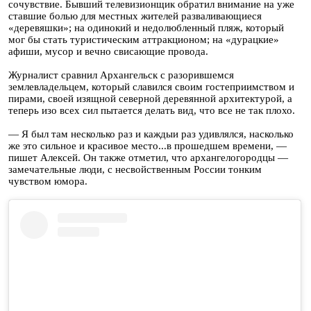
сочувствие. Бывший телевизионщик обратил внимание на уже
ставшие болью для местных жителей разваливающиеся
«деревяшки»; на одинокий и недолюбленный пляж, который
мог бы стать туристическим аттракционом; на «дурацкие»
афиши, мусор и вечно свисающие провода.
Журналист сравнил Архангельск с разорившемся
землевладельцем, который славился своим гостеприимством и
пирами, своей изящной северной деревянной архитектурой, а
теперь изо всех сил пытается делать вид, что все не так плохо.
— Я был там несколько раз и каждыи раз удивлялся, насколько
же это сильное и красивое место...в прошедшем времени, —
пишет Алексей. Он также отметил, что архангелогородцы —
замечательные люди, с несвойственным России тонким
чувством юмора.