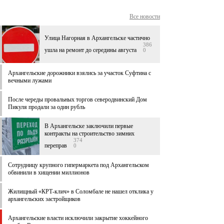
Все новости
Улица Нагорная в Архангельске частично
386
ушла на ремонт до середины августа
0
Архангельские дорожники взялись за участок Суфтина с
вечными лужами
После череды провальных торгов северодвинский Дом
Пикуля продали за один рубль
В Архангельске заключили первые
контракты на строительство зимних
374
переправ
0
Сотрудницу крупного гипермаркета под Архангельском
обвинили в хищении миллионов
Жилищный «КРТ-клич» в Соломбале не нашел отклика у
архангельских застройщиков
Архангельские власти исключили закрытие хоккейного