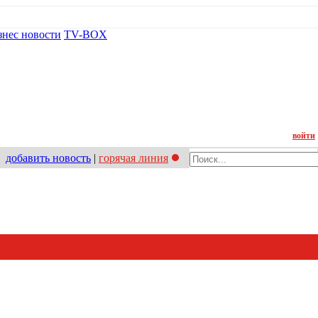
знес новости
TV-BOX
Контакт
войти
добавить новость
|
горячая линия