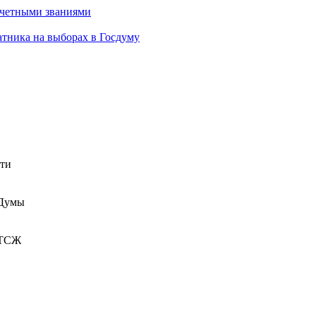
очетными званиями
атника на выборах в Госдуму
сти
 Думы
 ТСЖ