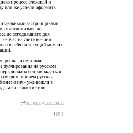
однако процесс сложный и
ому или же успели оформить
е отдельными застройщиками
ямых англицизмов до
рса до сегодняшнего дня
 сейчас на сайте все они
его в себя на текущий момент
каций.
в рынка, а не только
ез дублирования на русском
 теперь должны сопровождаться
размером, причем русская
бизнес-ланч» уже вошли в
да, а вот «бьюти» или
версия для печати
120
1