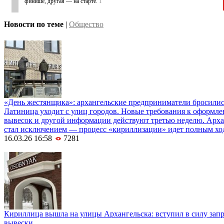
финише, другая — на старте.
1
Новости по теме
|
Общество
«День жестянщика»: архангельские предприниматели бросилис
Латиница уходит с улиц городов. Новые требования к оформл
вывесок и другой информации действуют третью неделю. Арха
стал исключением — процесс «кириллизации» идет полным хо
16.03.26 16:58
7281
Кириллица вышла на улицы Архангельска: вступил в силу зап
вывески