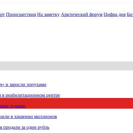
рт
Происшествия
На заметку
Арктический форум
Цифра дня
Би
ч» и заросли лопухами
я в реабилитационном центре
чными лужами
инили в хищении миллионов
 продали за один рубль