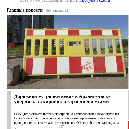
Есть о чём рассказать? Пиши:
info@news29.ru
Главные новости
|
Лента новостей
Дорожные «стройки века» в Архангельске
уперлись в «кирпич» и заросли лопухами
Речь идет о строительстве магистрали на Карпогорской и реконструкции
Володарского, которые считались главными дорожными проектами и
преподносились властями соответственно. Обе стройки зачахли: одна на
1397