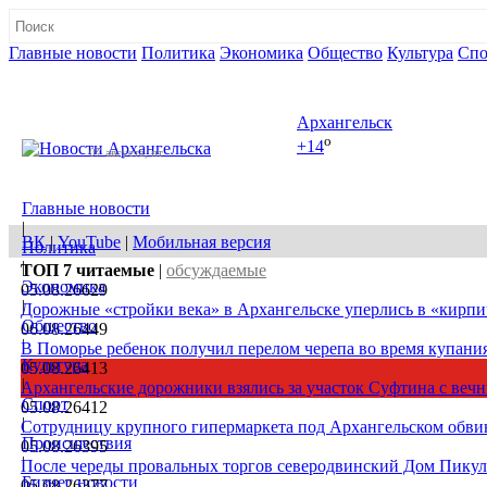
Главные новости
Политика
Экономика
Общество
Культура
Спо
Полная версия сайта
Архангельск
o
+14
07 августа, пт
Главные новости
|
ВК
|
YouTube
|
Мобильная версия
Политика
|
ТОП 7
читаемые
|
обсуждаемые
Экономика
05.08.26
629
|
Дорожные «стройки века» в Архангельске уперлись в «кирпи
Общество
06.08.26
449
|
В Поморье ребенок получил перелом черепа во время купани
Культура
05.08.26
413
|
Архангельские дорожники взялись за участок Суфтина с ве
Спорт
05.08.26
412
|
Сотрудницу крупного гипермаркета под Архангельском обв
Происшествия
05.08.26
395
|
После череды провальных торгов северодвинский Дом Пикуля
Бизнес новости
05.08.26
377