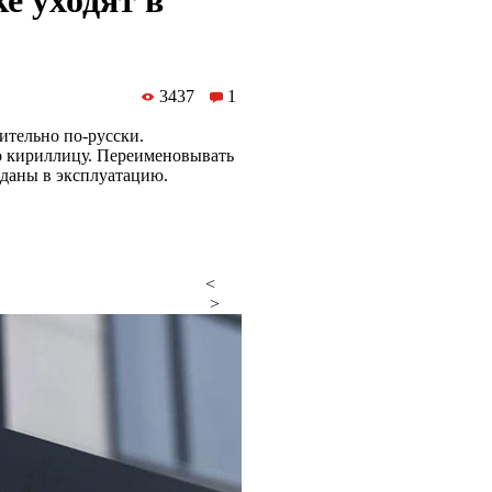
е уходят в
3437
1
ительно по-русски.
ко кириллицу. Переименовывать
сданы в эксплуатацию.
<
>