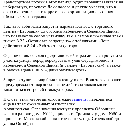
Транспортные потоки в этот период будут перенаправляться на
набережную, проспект Ломоносова и другие участки, что в
свою очередь внесет коррективы в организацию движения на
обходных магистралях.
Так, автолюбителям запретят парковаться возле торгового
центра «Европарк» со стороны набережной Северной Двины,
что повлечет за собой установку там в самое ближайшее время
знаков 3.27 «Остановка запрещена» с табличками «Зона
действия» и 8.24 «Работает эвакуатор».
Ограничения, со слов представителей горадмина, затронут два
участка улицы: перед перекрестком улиц Серафимовича и
набережной Северной Двины (в районе «Европарка»), а также
в районе здания ФГУ «Двинарегионводхоз».
Запрет вступит в силу ближе к концу июля. Водителей заранее
предупреждают: парковка в зоне действия знаков может
закончиться встречей с эвакуатором.
К слову, этим летом автолюбителям
запретят
парковаться
еще на трех оживленных магистралях
Архангельска. Ограничения коснутся проспекта Обводный
канал в районе дома №111, проспекта Троицкий у дома №60 и
проспекта Московский — на отрезке от улицы Стрелковой до
улицы Октябрят.