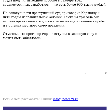
труда получил выходное пособие в размере трех
среднемесячных заработков — то есть более 930 тысяч рублей.
По совокупности преступлений суд приговорил Корякину к
пяти годам исправительной колонии. Также на три года она
лишена права занимать должности на государственной службе
и в органах местного самоуправления.
Отметим, что приговор еще не вступил в законную силу и
может быть обжалован.
2
0
Есть о чём рассказать? Пиши:
info@news29.ru