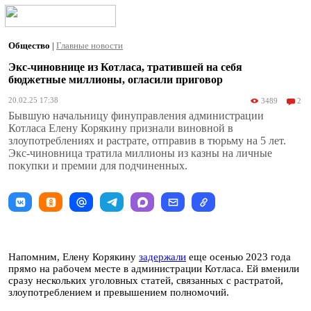
Общество
|
Главные новости
Экс-чиновнице из Котласа, тратившей на себя
бюджетные миллионы, огласили приговор
20.02.25 17:38
3489
2
Бывшую начальницу финуправления администрации
Котласа Елену Корякину признали виновной в
злоупотреблениях и растрате, отправив в тюрьму на 5 лет.
Экс-чиновница тратила миллионы из казны на личные
покупки и премии для подчиненных.
Напомним, Елену Корякину
задержали
еще осенью 2023 года
прямо на рабочем месте в администрации Котласа. Ей вменили
сразу нескольких уголовных статей, связанных с растратой,
злоупотреблением и превышением полномочий.