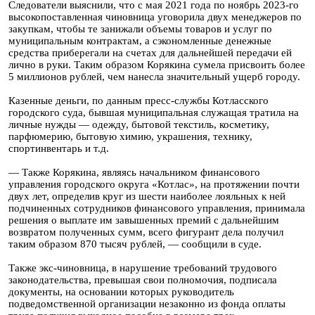
Следователи выяснили, что с мая 2021 года по ноябрь 2023-го
высокопоставленная чиновница уговорила двух менеджеров по
закупкам, чтобы те занижали объемы товаров и услуг по
муниципальным контрактам, а сэкономленные денежные
средства приберегали на счетах для дальнейшей передачи ей
лично в руки. Таким образом Корякина сумела присвоить более
5 миллионов рублей, чем нанесла значительный ущерб городу.
Казенные деньги, по данным пресс-службы Котласского
городского суда, бывшая муниципальная служащая тратила на
личные нужды — одежду, бытовой текстиль, косметику,
парфюмерию, бытовую химию, украшения, технику,
спортинвентарь и т.д.
— Также Корякина, являясь начальником финансового
управления городского округа «Котлас», на протяжении почти
двух лет, определив круг из шести наиболее лояльных к ней
подчиненных сотрудников финансового управления, принимала
решения о выплате им завышенных премий с дальнейшим
возвратом полученных сумм, всего фигурант дела получил
таким образом 870 тысяч рублей, — сообщили в суде.
Также экс-чиновница, в нарушение требований трудового
законодательства, превышая свои полномочия, подписала
документы, на основании которых руководитель
подведомственной организации незаконно из фонда оплаты