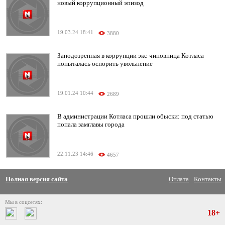
новый коррупционный эпизод
19.03.24 18:41
3880
Заподозренная в коррупции экс-чиновница Котласа
попыталась оспорить увольнение
19.01.24 10:44
2689
В администрации Котласа прошли обыски: под статью
попала замглавы города
22.11.23 14:46
4657
Полная версия сайта
Оплата
Контакты
Мы в соцсетях:
18+