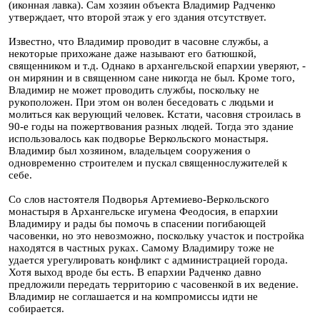
(иконная лавка). Сам хозяин объекта Владимир Радченко
утверждает, что второй этаж у его здания отсутствует.
Известно, что Владимир проводит в часовне службы, а
некоторые прихожане даже называют его батюшкой,
священником и т.д. Однако в архангельской епархии уверяют, -
он мирянин и в священном сане никогда не был. Кроме того,
Владимир не может проводить службы, поскольку не
рукоположен. При этом он волен беседовать с людьми и
молиться как верующий человек. Кстати, часовня строилась в
90-е годы на пожертвования разных людей. Тогда это здание
использовалось как подворье Веркольского монастыря.
Владимир был хозяином, владельцем сооружения о
одновременно строителем и пускал священнослужителей к
себе.
Со слов настоятеля Подворья Артемиево-Веркольского
монастыря в Архангельске игумена Феодосия, в епархии
Владимиру и рады бы помочь в спасении погибающей
часовенки, но это невозможно, поскольку участок и постройка
находятся в частных руках. Самому Владимиру тоже не
удается урегулировать конфликт с администрацией города.
Хотя выход вроде бы есть. В епархии Радченко давно
предложили передать территорию с часовенкой в их ведение.
Владимир не соглашается и на компромиссы идти не
собирается.