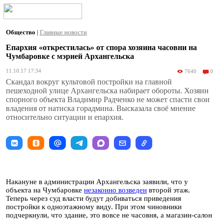
Общество
|
Главные новости
Епархия «открестилась» от спора хозяина часовни на
Чумбаровке с мэрией Архангельска
11.10.17 17:34
7640
0
Скандал вокруг культовой постройки на главной
пешеходной улице Архангельска набирает обороты. Хозяин
спорного объекта Владимир Радченко не может спасти свои
владения от натиска горадмина. Высказала своё мнение
относительно ситуации и епархия.
Накануне в администрации Архангельска заявили, что у
объекта на Чумбаровке
незаконно возведен
второй этаж.
Теперь через суд власти будут добиваться приведения
постройки к одноэтажному виду. При этом чиновники
подчеркнули, что здание, это вовсе не часовня, а магазин-салон