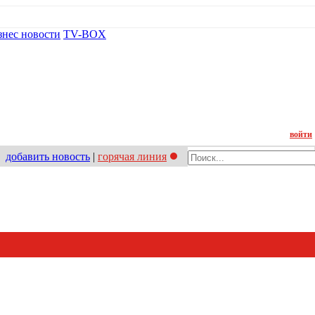
знес новости
TV-BOX
Контакт
войти
добавить новость
|
горячая линия