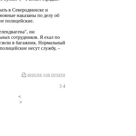
ать в Северодвинске и
новные наказаны по делу об
ие полицейские.
елендвагена", ни
ных сотрудников. Я ехал по
грузили в багажник. Нормальный
 полицейские несут службу, –
версия для печати
3
4
<
>