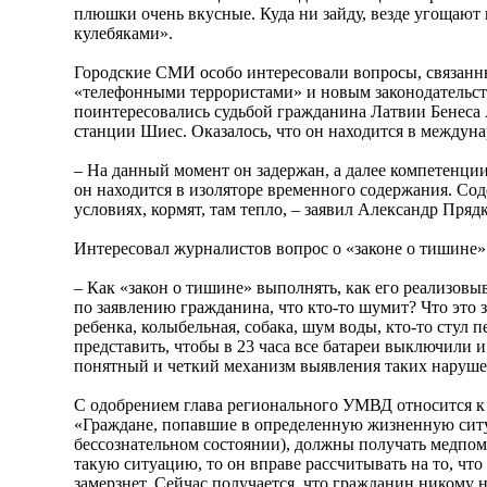
плюшки очень вкусные. Куда ни зайду, везде угощаю
кулебяками».
Городские СМИ особо интересовали вопросы, связанн
«телефонными террористами» и новым законодательс
поинтересовались судьбой гражданина Латвии Бенеса 
станции Шиес. Оказалось, что он находится в междун
– На данный момент он задержан, а далее компетенци
он находится в изоляторе временного содержания. Со
условиях, кормят, там тепло, – заявил Александр Прядк
Интересовал журналистов вопрос о «законе о тишине»
– Как «закон о тишине» выполнять, как его реализовы
по заявлению гражданина, что кто-то шумит? Что это 
ребенка, колыбельная, собака, шум воды, кто-то стул
представить, чтобы в 23 часа все батареи выключили и
понятный и четкий механизм выявления таких наруше
С одобрением глава регионального УМВД относится к
«Граждане, попавшие в определенную жизненную ситу
бессознательном состоянии), должны получать медпом
такую ситуацию, то он вправе рассчитывать на то, что е
замерзнет. Сейчас получается, что гражданин никому н