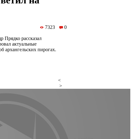
тветил на
7323
0
р Прядко рассказал
ровал актуальные
б архангельских пирогах.
<
>