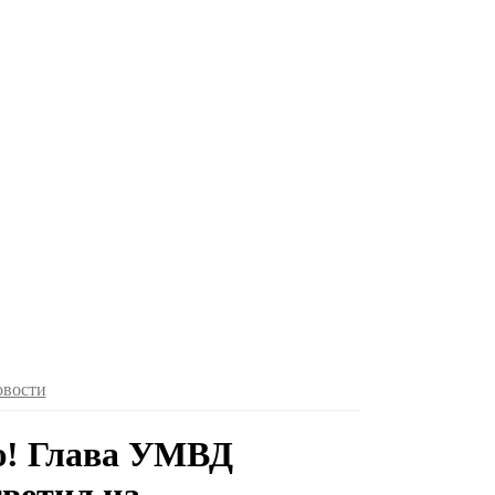
овости
ю! Глава УМВД