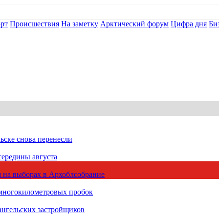
рт
Происшествия
На заметку
Арктический форум
Цифра дня
Би
ьске снова перенесли
середины августа
 на выборах в Архоблсобрание
 многокилометровых пробок
ангельских застройщиков