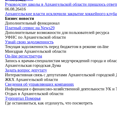
|
Руководству школы в Архангельской области пришлось ответи
06.08.26
416
Архангельские власти исключили закрытие хоккейного клуб
Бизнес новости
Дополнительный функционал
Платный сервис на News29
Дополнительные возможности для пользователей ресурса
УФНС по Архангельской области
Узнай свою задолженность
Текущая задолженность перед бюджетом в режиме on-line
Минздрав Архангельской области
On-line регистратура
Запись к врачам-специалистам медучреждений города и обла
Архангельская городская Дума
Задать вопрос депутату
Интерактивная связь с депутатами Архангельской городской
ЖКХ Архангельской области
Сведения об управляющих компаниях
Информация о финансово-хозяйственной деятельности УК и
Отдых в Архангельской области
Турпортал Поморья
Где остановиться, как отдохнуть, что посмотреть