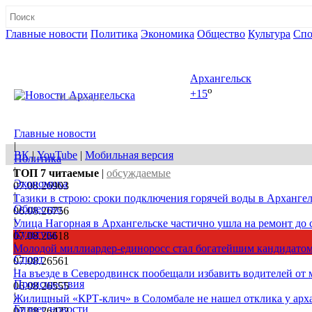
Главные новости
Политика
Экономика
Общество
Культура
Спо
Полная версия сайта
Архангельск
o
+15
08 августа, сб
Главные новости
|
ВК
|
YouTube
|
Мобильная версия
Политика
|
ТОП 7
читаемые
|
обсуждаемые
Экономика
07.08.26
903
|
Тазики в строю: сроки подключения горячей воды в Архангел
Общество
06.08.26
756
|
Улица Нагорная в Архангельске частично ушла на ремонт до 
Культура
07.08.26
618
|
Молодой миллиардер-единоросс стал богатейшим кандидатом
Спорт
07.08.26
561
|
На въезде в Северодвинск пообещали избавить водителей от
Происшествия
06.08.26
555
|
Жилищный «КРТ-клич» в Соломбале не нашел отклика у арх
Бизнес новости
07.08.26
422