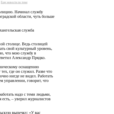
Еще новости по теме
полицию. Начинал службу
оградской области, чуть больше
рхангельская служба
ной столице. Ведь столицей
ать свой культурный уровень,
аю, что мою службу в
ответил Александр Прядко.
хническому оснащению
тех, где он служил. Разве что
очно нигде не видел. Работать
ем управлении, говорит, что
аботать надо с теми людьми,
я есть, – уверил журналистов
ьскую выпечку: «У вас