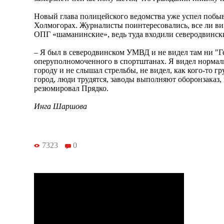
Новый глава полицейского ведомства уже успел побыв
Холмогорах. Журналисты поинтересовались, все ли ви
ОПГ «шаманинские», ведь туда входили северодвинск
– Я был в северодвинском УМВД и не видел там ни "Г
оперуполномоченного в спортштанах. Я видел нормаль
городу и не слышал стрельбы, не видел, как кого-то 
город, люди трудятся, заводы выполняют оборонзаказ,
резюмировал Прядко.
Инга Шаршова
7323
0