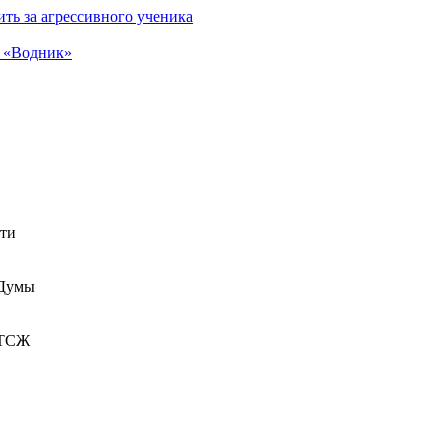
ть за агрессивного ученика
а «Водник»
сти
 Думы
 ТСЖ