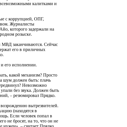
т всевозможными калитками и
ые с коррупцией, ОПГ,
твом. Журналисты
Айо, которого задержали на
ародном розыске.
и МВД заканчиваются. Сейчас
держат его в приличных
о.
 и его исполнении.
вать, какой механизм? Просто
за шум должен быть: плачь
 передвинул? Невозможно
 упали без звука. Должен быть
ний, – резюмировал Прядко.
 возрождению вытрезвителей.
ацию (находятся в
ощь. Если человек попал в
го не бросят, на то, что он не
е нужен», – считает Прядко.