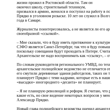
жизни прожил в Ростовской области. Там он
окончил школу, строительный техникум,
призвался в армию, женился и поступил на работу в 
Прядко в уголовном розыске. 10 лет он служил в Волг
года в Самаре.
Журналисты поинтересовались, а не является ли его а
своеобразной «ссылкой».
– Мне сказали, что я буду иметь притяжение к культур
СЗФО является Санкт-Петербург, так что я буду повыш
поскольку совещания будут проходить в Питере. Счит
Архангельске не надо воспринимать как «ссылку», – 
По словам руководителя регионального УМВД, по те
архангельское полицейское ведомство не отличается от 
его смутили деревянные здания райотделов, таких он т
планирует Прядко с теми кадрами, которые есть в наш
«высадки» иногороднего «десанта» не планирует.
– Я не планирую революций и реформ. Я считаю, что р
какие есть, но свое видение некоторых вопросов у мен
Александр Прядко.
Новый глава полицейского ведомства оценил архангел