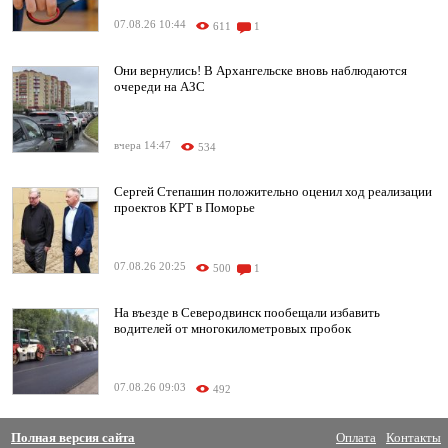
07.08.26 10:44
611
1
Они вернулись! В Архангельске вновь наблюдаются
очереди на АЗС
вчера 14:47
534
Сергей Степашин положительно оценил ход реализации
проектов КРТ в Поморье
07.08.26 20:25
500
1
На въезде в Северодвинск пообещали избавить
водителей от многокилометровых пробок
07.08.26 09:03
492
Полная версия сайта
Оплата
Контакты