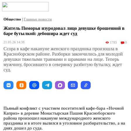
Общество
|
Главные новости
Житель Поморья изуродовал лицо девушке брошенной в
баре бутылкой: дебошира ждет суд
21.05.26 14:38
1785
0
Ссора в кафе накануне женского праздника произошла в
Красноборском районе. Разборки закончились для молодой
девушки тяжелыми травмами и шрамами на лице. Теперь
мужчину, бросившего в северянку разбитую бутылку, ждет
суд.
Пьяный конфликт с участием посетителей кафе-бара «Ночной
Каприз» в деревне Монастырская Пашня Красноборского
района произошел накануне международного женского
праздника и в итоге вылился в уголовное разбирательство, а на
днях дошел до суда.