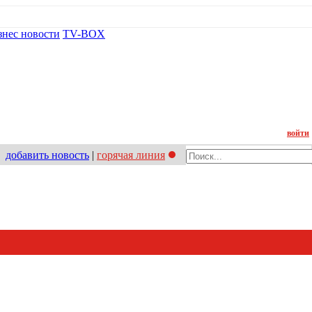
знес новости
TV-BOX
Контакт
войти
добавить новость
|
горячая линия