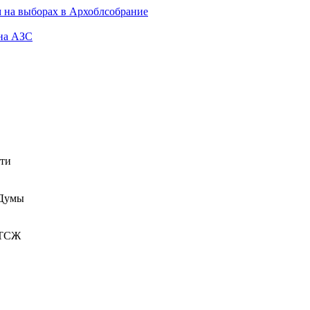
 на выборах в Архоблсобрание
 на АЗС
сти
 Думы
 ТСЖ