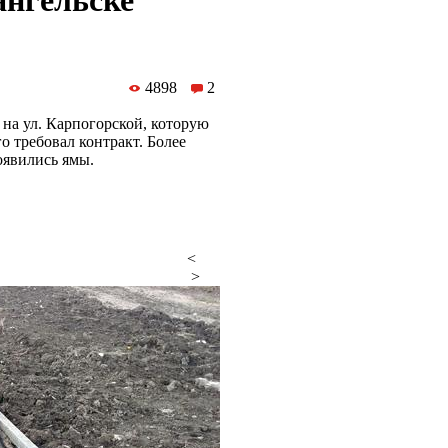
ангельске
4898
2
 на ул. Карпогорской, которую
о требовал контракт. Более
оявились ямы.
<
>