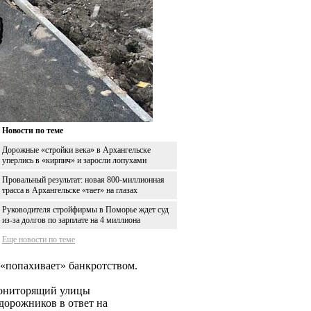
Новости по теме
Дорожные «стройки века» в Архангельске
уперлись в «кирпич» и заросли лопухами
Провальный результат: новая 800-миллионная
трасса в Архангельске «тает» на глазах
Руководителя стройфирмы в Поморье ждет суд
из-за долгов по зарплате на 4 миллиона
Еще новости по теме
 «попахивает» банкротством.
мониторящий улицы
 дорожников в ответ на