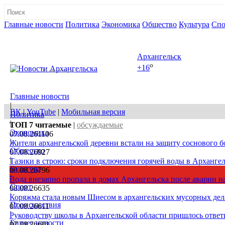
Главные новости
Политика
Экономика
Общество
Культура
Спо
Полная версия сайта
Архангельск
o
+16
09 августа, вс
Главные новости
|
ВК
|
YouTube
|
Мобильная версия
Политика
|
ТОП 7
читаемые
|
обсуждаемые
Экономика
07.08.26
1106
|
Жители архангельской деревни встали на защиту соснового б
Общество
07.08.26
927
|
Тазики в строю: сроки подключения горячей воды в Архангел
Культура
08.08.26
796
|
Вода внезапно пропала в домах Архангельска после аварии на
Спорт
08.08.26
635
|
Коряжма стала новым Шиесом в архангельских мусорных дел
Происшествия
07.08.26
611
|
Руководству школы в Архангельской области пришлось ответи
Бизнес новости
07.08.26
601