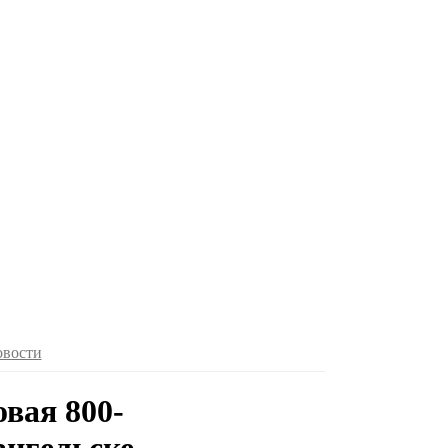
овости
вая 800-