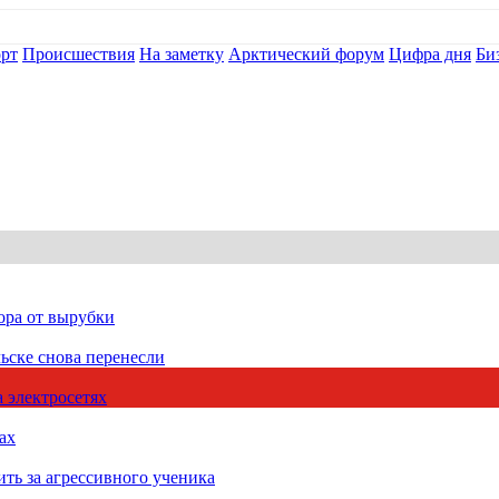
рт
Происшествия
На заметку
Арктический форум
Цифра дня
Би
ора от вырубки
ьске снова перенесли
 электросетях
ах
ть за агрессивного ученика