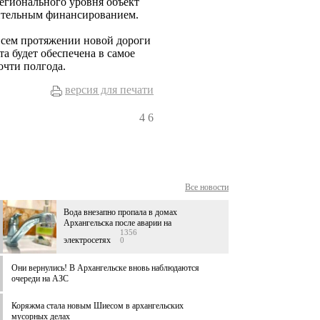
регионального уровня объект
нительным финансированием.
 всем протяжении новой дороги
а будет обеспечена в самое
очти полгода.
версия для печати
4
6
Все новости
Вода внезапно пропала в домах
Архангельска после аварии на
1356
электросетях
0
Они вернулись! В Архангельске вновь наблюдаются
очереди на АЗС
Коряжма стала новым Шиесом в архангельских
мусорных делах