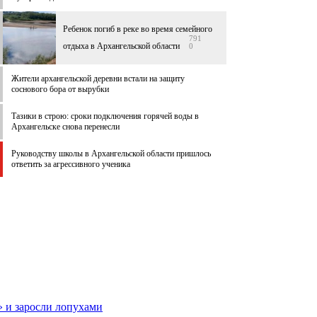
Ребенок погиб в реке во время семейного
791
отдыха в Архангельской области
0
Жители архангельской деревни встали на защиту
соснового бора от вырубки
Тазики в строю: сроки подключения горячей воды в
Архангельске снова перенесли
Руководству школы в Архангельской области пришлось
ответить за агрессивного ученика
» и заросли лопухами