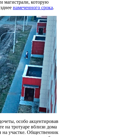
ти магистрали, которую
озднее
намеченного срока
.
дочеты, особо акцентировав
е на тротуаре вблизи дома
ки на участке. Общественник