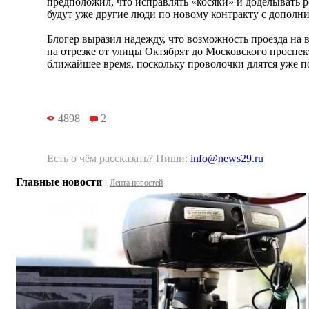
предположил, что исправлять «косяки» и доделывать 
будут уже другие люди по новому контракту с допол
Блогер выразил надежду, что возможность проезда на
на отрезке от улицы Октябрят до Московского проспект
ближайшее время, поскольку проволочки длятся уже п
4898
2
Есть о чём рассказать? Пиши:
info@news29.ru
Главные новости
|
Лента новостей