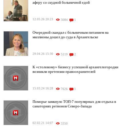
аферу со скудной больничной едой
12.05.26 20:23
3084
1
Очередной скандал с больничным питанием на
миллионы дошел до суда в Архангельске
29.04.26 15:30
5119
2
К «столовому» бизнесу успешной архангелогородки
возникли претензии правоохранителей
15.03.24 16:28
7626
1
Поморье замкнуло ТОП-7 популярных для отдыха в
санаториях регионов Северо-Запада
02.02.21 14:07
3350