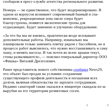
сообщили в пресс-службе агентства регионального развития.
Номера — не единственное, что будет модернизировано. В
одном из корпусов возникнет современный банный и спа-
комплекс, рекреационная зона около озера будет
благоустроена, появятся экологические тропы для
отдыхающих. Будет заменено и улучшено оборудование.
«За что бы мы не взялись, практически везде всплывают
дополнительные работы. Например, изначально мы
планировали только заменить плитку рядом с бассейном, но в
процессе работ выяснилось, что нужно восстанавливать и саму
чашу, и менять насосы. И так почти во всем: крыши текут,
стены разваливаются», — пояснил генеральный директор ООО
«Фишка» Виталий Дрезголович.
Ранее представитель нового собственника
сообщил
News29,
что объект был продан на условиях сохранения
существующего профиля деятельности и погашения всех
долгов, включая обязательства по зарплате сотрудникам.
Недавно санаторий также оказался в эпицентре скандала из-за
вырубки на его территории реликтовых сосен.
6
0