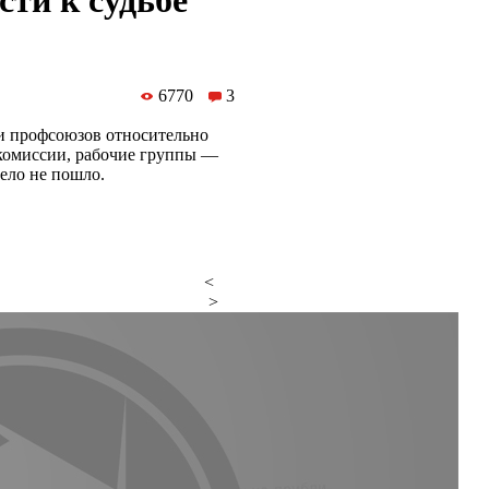
сти к судьбе
6770
3
и профсоюзов относительно
 комиссии, рабочие группы —
дело не пошло.
<
>