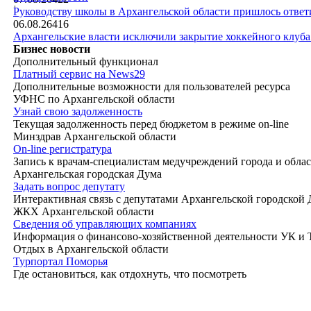
|
Руководству школы в Архангельской области пришлось ответи
06.08.26
416
Архангельские власти исключили закрытие хоккейного клуб
Бизнес новости
Дополнительный функционал
Платный сервис на News29
Дополнительные возможности для пользователей ресурса
УФНС по Архангельской области
Узнай свою задолженность
Текущая задолженность перед бюджетом в режиме on-line
Минздрав Архангельской области
On-line регистратура
Запись к врачам-специалистам медучреждений города и обла
Архангельская городская Дума
Задать вопрос депутату
Интерактивная связь с депутатами Архангельской городской
ЖКХ Архангельской области
Сведения об управляющих компаниях
Информация о финансово-хозяйственной деятельности УК и
Отдых в Архангельской области
Турпортал Поморья
Где остановиться, как отдохнуть, что посмотреть