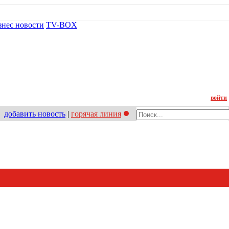
знес новости
TV-BOX
Контакт
войти
добавить новость
|
горячая линия