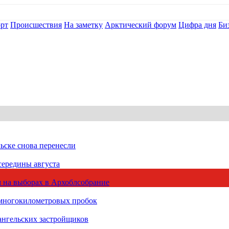
рт
Происшествия
На заметку
Арктический форум
Цифра дня
Би
ьске снова перенесли
середины августа
 на выборах в Архоблсобрание
 многокилометровых пробок
ангельских застройщиков