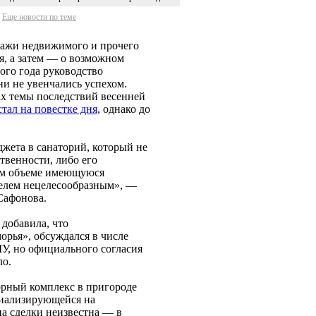
Еще новости по теме
дажи недвижимого и прочего
я, а затем — о возможном
ого года руководство
они не увенчались успехом.
ах темы последствий весенней
стал на повестке дня
, однако до
жета в санаторий, который не
твенности, либо его
ном объеме имеющуюся
телем нецелесообразным», —
Сафонова.
добавила, что
рья», обсуждался в числе
У, но официального согласия
ло.
торный комплекс в пригороде
циализирующейся на
а сделки неизвестна — в