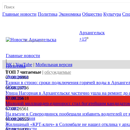
Главные новости
Политика
Экономика
Общество
Культура
Спо
Полная версия сайта
Архангельск
o
+15
08 августа, сб
Главные новости
|
ВК
|
YouTube
|
Мобильная версия
Политика
|
ТОП 7
читаемые
|
обсуждаемые
Экономика
07.08.26
903
|
Тазики в строю: сроки подключения горячей воды в Архангел
Общество
06.08.26
756
|
Улица Нагорная в Архангельске частично ушла на ремонт до 
Культура
07.08.26
618
|
Молодой миллиардер-единоросс стал богатейшим кандидатом
Спорт
07.08.26
561
|
На въезде в Северодвинск пообещали избавить водителей от
Происшествия
06.08.26
555
|
Жилищный «КРТ-клич» в Соломбале не нашел отклика у арх
Бизнес новости
07.08.26
422