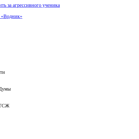
ть за агрессивного ученика
а «Водник»
сти
 Думы
 ТСЖ