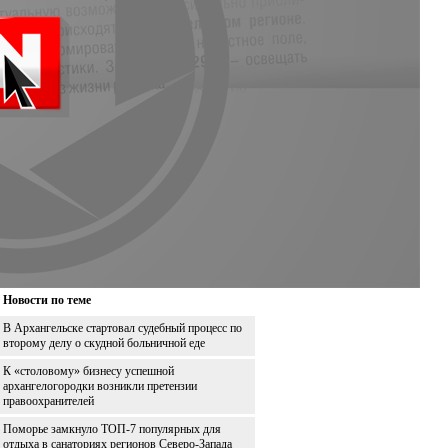
Новости по теме
В Архангельске стартовал судебный процесс по
второму делу о скудной больничной еде
К «столовому» бизнесу успешной
архангелогородки возникли претензии
правоохранителей
Поморье замкнуло ТОП-7 популярных для
отдыха в санаториях регионов Северо-Запада