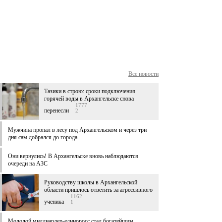
Все новости
Тазики в строю: сроки подключения
горячей воды в Архангельске снова
1777
перенесли
2
Мужчина пропал в лесу под Архангельском и через три
дня сам добрался до города
Они вернулись! В Архангельске вновь наблюдаются
очереди на АЗС
Руководству школы в Архангельской
области пришлось ответить за агрессивного
1162
ученика
1
Молодой миллиардер-единоросс стал богатейшим