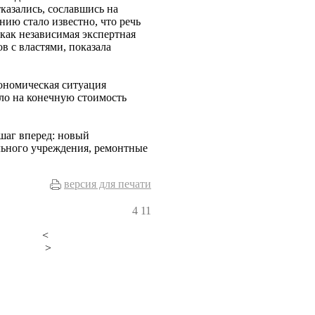
казались, сославшись на
ию стало известно, что речь
как независимая экспертная
в с властями, показала
ономическая ситуация
яло на конечную стоимость
шаг вперед: новый
ьного учреждения, ремонтные
версия для печати
4
11
<
>