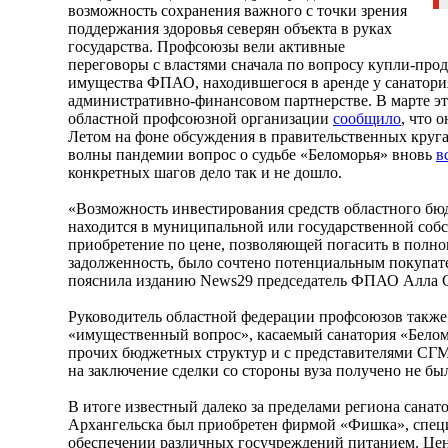
возможность сохранения важного с точки зрения
поддержания здоровья северян объекта в руках
государства. Профсоюзы вели активные
переговоры с властями сначала по вопросу купли-про
имущества ФПАО, находившегося в аренде у санатори
административно-финансовом партнерстве. В марте эт
областной профсоюзной организации
сообщило
, что 
Летом на фоне обсуждения в правительственных круг
волны пандемии вопрос о судьбе «Беломорья» вновь
в
конкретных шагов дело так и не дошло.
«Возможность инвестирования средств областного бюд
находится в муниципальной или государственной собс
приобретение по цене, позволяющей погасить в пол
задолженность, было сочтено потенциальным покупа
пояснила изданию News29 председатель ФПАО Алла 
Руководитель областной федерации профсоюзов также 
«имущественный вопрос», касаемый санатория «Беломо
прочих бюджетных структур и с представителями СГМ
на заключение сделки со стороны вуза получено не бы
В итоге известный далеко за пределами региона сана
Архангельска был приобретен фирмой «Фишка», спе
обеспечении различных госучреждений питанием. Цен