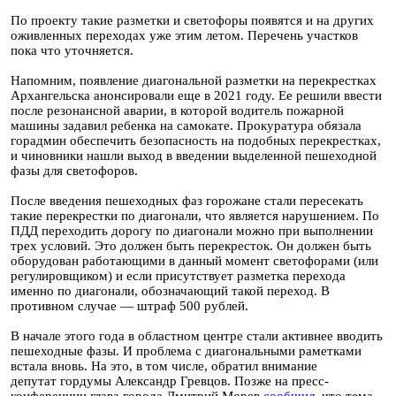
По проекту такие разметки и светофоры появятся и на других
оживленных переходах уже этим летом. Перечень участков
пока что уточняется.
Напомним, появление диагональной разметки на перекрестках
Архангельска анонсировали еще в 2021 году. Ее решили ввести
после резонансной аварии, в которой водитель пожарной
машины задавил ребенка на самокате. Прокуратура обязала
горадмин обеспечить безопасность на подобных перекрестках,
и чиновники нашли выход в введении выделенной пешеходной
фазы для светофоров.
После введения пешеходных фаз горожане стали пересекать
такие перекрестки по диагонали, что является нарушением. По
ПДД переходить дорогу по диагонали можно при выполнении
трех условий. Это должен быть перекресток. Он должен быть
оборудован работающими в данный момент светофорами (или
регулировщиком) и если присутствует разметка перехода
именно по диагонали, обозначающий такой переход. В
противном случае — штраф 500 рублей.
В начале этого года в областном центре стали активнее вводить
пешеходные фазы. И проблема с диагональными раметками
встала вновь. На это, в том числе, обратил внимание
депутат гордумы Александр Гревцов. Позже на пресс-