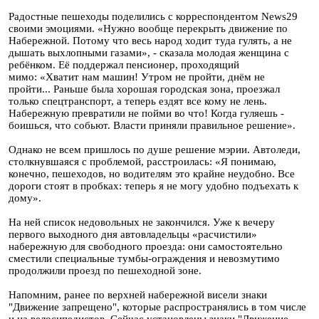
Радостные пешеходы поделились с корреспондентом News29
своими эмоциями. «Нужно вообще перекрыть движение по
Набережной. Потому что весь народ ходит туда гулять, а не
дышать выхлопными газами», - сказала молодая женщина с
ребёнком. Её поддержал пенсионер, проходящий
мимо: «Хватит нам машин! Утром не пройти, днём не
пройти... Раньше была хорошая городская зона, проезжал
только спецтранспорт, а теперь ездят все кому не лень.
Набережную превратили не пойми во что! Когда гуляешь -
боишься, что собьют. Власти приняли правильное решение».
Однако не всем пришлось по душе решение мэрии. Автоледи,
столкнувшаяся с проблемой, расстроилась: «Я понимаю,
конечно, пешеходов, но водителям это крайне неудобно. Все
дороги стоят в пробках: теперь я не могу удобно подъехать к
дому».
На ней список недовольных не закончился. Уже к вечеру
первого выходного дня автовладельцы «расчистили»
набережную для свободного проезда: они самостоятельно
сместили специальные тумбы-ограждения и невозмутимо
продолжили проезд по пешеходной зоне.
Напомним, ранее по верхней набережной висели знаки
"Движение запрещено", которые распространялись в том числе