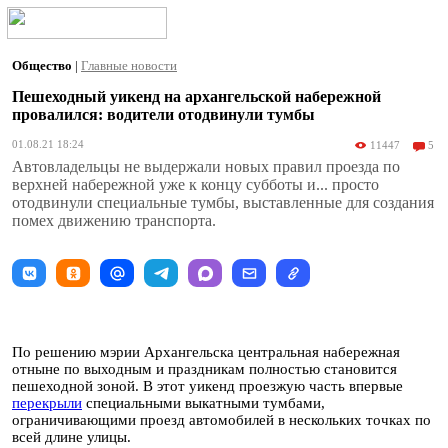
Общество
|
Главные новости
Пешеходный уикенд на архангельской набережной
провалился: водители отодвинули тумбы
01.08.21 18:24
11447
5
Автовладельцы не выдержали новых правил проезда по
верхней набережной уже к концу субботы и... просто
отодвинули специальные тумбы, выставленные для создания
помех движению транспорта.
По решению мэрии Архангельска центральная набережная
отныне по выходным и праздникам полностью становится
пешеходной зоной. В этот уикенд проезжую часть впервые
перекрыли
специальными выкатными тумбами,
ограничивающими проезд автомобилей в нескольких точках по
всей длине улицы.