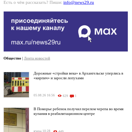
Есть о чём рассказать? Пиши:
info@news29.ru
Общество
|
Лента новостей
Дорожные «стройки века» в Архангельске уперлись в
«кирпич» и заросли лопухами
05.08.26 16:56
629
1
В Поморье ребенок получил перелом черепа во время
купания в реабилитационном центре
вчера 10:28
449