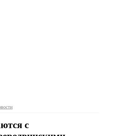
овости
ются с