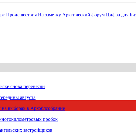
рт
Происшествия
На заметку
Арктический форум
Цифра дня
Би
ьске снова перенесли
середины августа
 на выборах в Архоблсобрание
 многокилометровых пробок
ангельских застройщиков