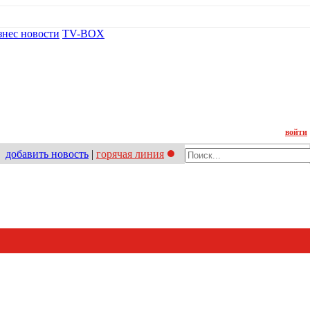
знес новости
TV-BOX
Контакт
войти
добавить новость
|
горячая линия