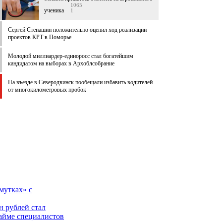
1065
ученика
1
Сергей Степашин положительно оценил ход реализации
проектов КРТ в Поморье
Молодой миллиардер-единоросс стал богатейшим
кандидатом на выборах в Архоблсобрание
На въезде в Северодвинск пообещали избавить водителей
от многокилометровых пробок
мутках» с
н рублей стал
найме специалистов