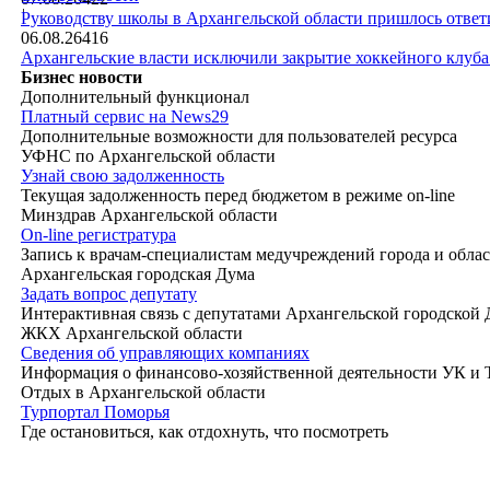
|
Руководству школы в Архангельской области пришлось ответи
06.08.26
416
Архангельские власти исключили закрытие хоккейного клуб
Бизнес новости
Дополнительный функционал
Платный сервис на News29
Дополнительные возможности для пользователей ресурса
УФНС по Архангельской области
Узнай свою задолженность
Текущая задолженность перед бюджетом в режиме on-line
Минздрав Архангельской области
On-line регистратура
Запись к врачам-специалистам медучреждений города и обла
Архангельская городская Дума
Задать вопрос депутату
Интерактивная связь с депутатами Архангельской городской
ЖКХ Архангельской области
Сведения об управляющих компаниях
Информация о финансово-хозяйственной деятельности УК и
Отдых в Архангельской области
Турпортал Поморья
Где остановиться, как отдохнуть, что посмотреть