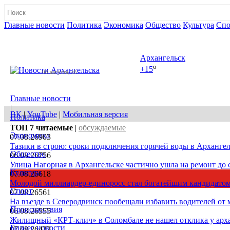
Главные новости
Политика
Экономика
Общество
Культура
Спо
Полная версия сайта
Архангельск
o
+15
08 августа, сб
Главные новости
|
ВК
|
YouTube
|
Мобильная версия
Политика
|
ТОП 7
читаемые
|
обсуждаемые
Экономика
07.08.26
903
|
Тазики в строю: сроки подключения горячей воды в Архангел
Общество
06.08.26
756
|
Улица Нагорная в Архангельске частично ушла на ремонт до 
Культура
07.08.26
618
|
Молодой миллиардер-единоросс стал богатейшим кандидатом
Спорт
07.08.26
561
|
На въезде в Северодвинск пообещали избавить водителей от
Происшествия
06.08.26
555
|
Жилищный «КРТ-клич» в Соломбале не нашел отклика у арх
Бизнес новости
07.08.26
422