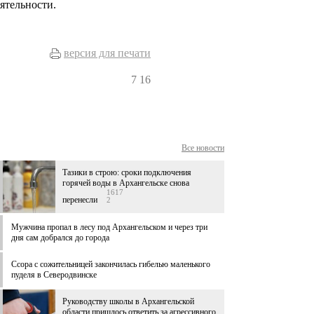
ятельности.
версия для печати
7
16
Все новости
Тазики в строю: сроки подключения
горячей воды в Архангельске снова
1617
перенесли
2
Мужчина пропал в лесу под Архангельском и через три
дня сам добрался до города
Ссора с сожительницей закончилась гибелью маленького
пуделя в Северодвинске
Руководству школы в Архангельской
области пришлось ответить за агрессивного