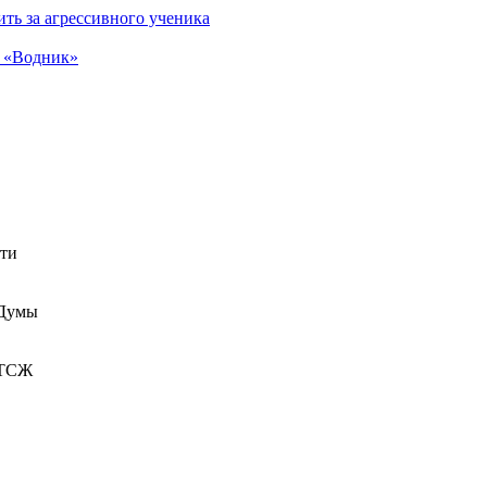
ть за агрессивного ученика
а «Водник»
сти
 Думы
 ТСЖ