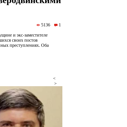
веродвинскими
5136
1
ущине и экс-заместителе
ихся своих постов
нных преступлениях. Оба
<
>