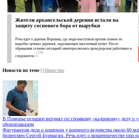
Жители архангельской деревни встали на
защиту соснового бора от вырубки
Речь идет о деревне Вершина, где люди выступили против планов по
вырубке ценных деревьев, окружающих населенный пункт. После
обращения сельчан ситуацией заинтересовались прокурорские работники и
1196
следователи.
0
Новости по теме
|
Общество
В Поморье оглашен вердикт по громкому «кадровому» делу о «
оборонзаказом
Фигурантом дела о хищении у военного ведомства около 60 мл
бизнесмен Сергей Бурмагин. Речь идет о мошенничестве при 