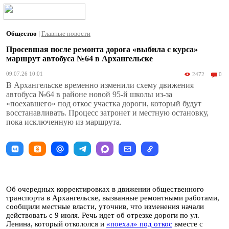
Общество
|
Главные новости
Просевшая после ремонта дорога «выбила с курса»
маршрут автобуса №64 в Архангельске
09.07.26 10:01
2472
0
В Архангельске временно изменили схему движения
автобуса №64 в районе новой 95-й школы из-за
«поехавшего» под откос участка дороги, который будут
восстанавливать. Процесс затронет и местную остановку,
пока исключенную из маршрута.
Об очередных корректировках в движении общественного
транспорта в Архангельске, вызванные ремонтными работами,
сообщили местные власти, уточнив, что изменения начали
действовать с 9 июля. Речь идет об отрезке дороги по ул.
Ленина, который откололся и
«поехал» под откос
вместе с