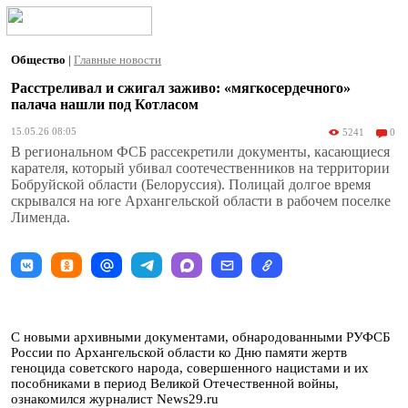
Общество
|
Главные новости
Расстреливал и сжигал заживо: «мягкосердечного»
палача нашли под Котласом
15.05.26 08:05
5241
0
В региональном ФСБ рассекретили документы, касающиеся
карателя, который убивал соотечественников на территории
Бобруйской области (Белоруссия). Полицай долгое время
скрывался на юге Архангельской области в рабочем поселке
Лименда.
С новыми архивными документами, обнародованными РУФСБ
России по Архангельской области ко Дню памяти жертв
геноцида советского народа, совершенного нацистами и их
пособниками в период Великой Отечественной войны,
ознакомился журналист News29.ru