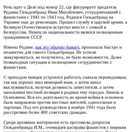
Речь идет о Деле под номер 22, где фигурирует предатель
Родины Гильденбранд Иван Михайлович, сотрудничавший с
фашистами с 1941 по 1943 год. Родился Гильдебранд на
Украине еще до революции. Прошел службу в царской армии, а
Великую Отечественную встретил вместе с семьей в
Белоруссии. Немец по национальности являлся полноценным
гражданином СССР
Измена Родине,
как это обычно бывает
, произошла быстро и
незаметно для самого Гильдебранда. Не успели
эвакуироваться, не получилось, не было возможности. Далее
безвыходная ситуация и полноценное сотрудничество с
фашистами.
С приходом немцев устроился работать сначала переводчиком,
так как хорошо знал немецкий язык, а затем начал
выслуживаться, получая должность заместителя, а затем
начальника местной полиции в родных ему городах Липень и
Осиповичи. Вся его деятельность во время войны в основном
была направлена против местных жителей, односельчан и
партизан. Под его руководством в ноябре 1941 года было
расстреляно более 400 советских граждан.
Среди архивных материалов есть протоколы допросов
Гильденбранда И.М., очевидцев расправы фашистов с мирным