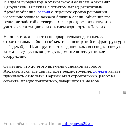
В апреле губернатор Архангельской области Александр
Цыбульский, выступая с отчетом перед депутатами
Архоблсобрания,
заявил
о переносе сроков реновации
железнодорожного вокзала ближе к осени, объяснив это
решение заботой о северянах в период летних отпусков,
учитывая ситуацию с закрытием аэропорта в Талагах.
На днях стала известна пердварительная дата начала
строительных работ на объекте транспортной инфраструктуры
— 1 декабря. Планируется, что здание вокзала сперва снесут, а
затем на существующем фундаменте возведут новое
сооружение.
Отметим, что до этого времени основной аэропорт
Архангельска, где сейчас идет реконструкция,
должен
начать
принимать самолеты. Первый этап строительных работ на
объекте, предположительно, завершится в ноябре.
1
10
Есть о чём рассказать? Пиши:
info@news29.ru