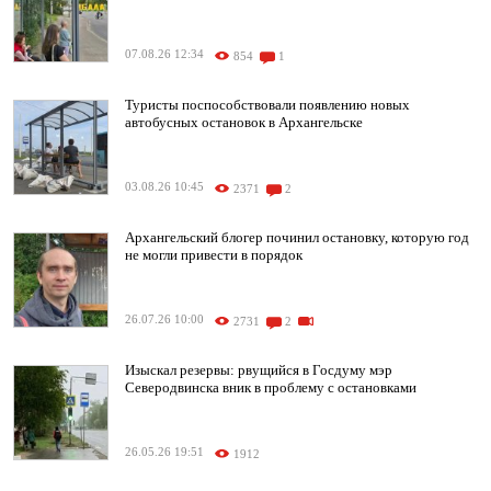
07.08.26 12:34
854
1
Туристы поспособствовали появлению новых
автобусных остановок в Архангельске
03.08.26 10:45
2371
2
Архангельский блогер починил остановку, которую год
не могли привести в порядок
26.07.26 10:00
2731
2
Изыскал резервы: рвущийся в Госдуму мэр
Северодвинска вник в проблему с остановками
26.05.26 19:51
1912