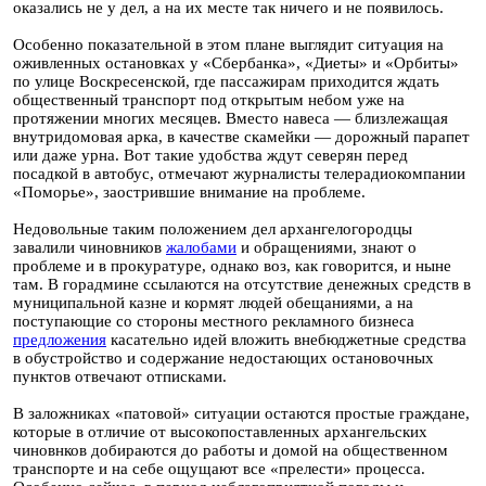
оказались не у дел, а на их месте так ничего и не появилось.
Особенно показательной в этом плане выглядит ситуация на
оживленных остановках у «Сбербанка», «Диеты» и «Орбиты»
по улице Воскресенской, где пассажирам приходится ждать
общественный транспорт под открытым небом уже на
протяжении многих месяцев. Вместо навеса — близлежащая
внутридомовая арка, в качестве скамейки — дорожный парапет
или даже урна. Вот такие удобства ждут северян перед
посадкой в автобус, отмечают журналисты телерадиокомпании
«Поморье», заострившие внимание на проблеме.
Недовольные таким положением дел архангелогородцы
завалили чиновников
жалобами
и обращениями, знают о
проблеме и в прокуратуре, однако воз, как говорится, и ныне
там. В горадмине ссылаются на отсутствие денежных средств в
муниципальной казне и кормят людей обещаниями, а на
поступающие со стороны местного рекламного бизнеса
предложения
касательно идей вложить внебюджетные средства
в обустройство и содержание недостающих остановочных
пунктов отвечают отписками.
В заложниках «патовой» ситуации остаются простые граждане,
которые в отличие от высокопоставленных архангельских
чиновнков добираются до работы и домой на общественном
транспорте и на себе ощущают все «прелести» процесса.