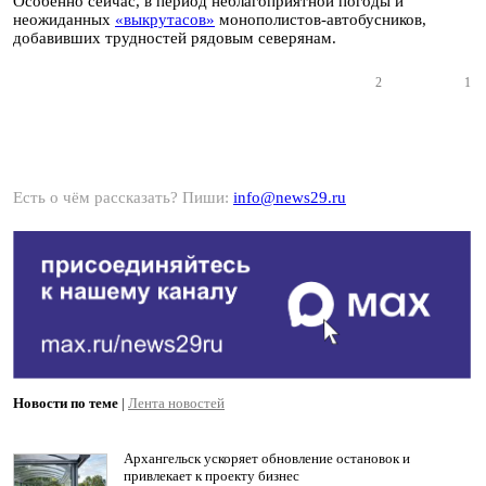
Особенно сейчас, в период неблагоприятной погоды и
неожиданных
«выкрутасов»
монополистов-автобусников,
добавивших трудностей рядовым северянам.
2
1
Есть о чём рассказать? Пиши:
info@news29.ru
Новости по теме
|
Лента новостей
Архангельск ускоряет обновление остановок и
привлекает к проекту бизнес