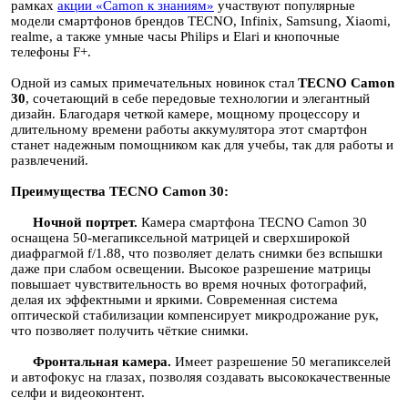
рамках
акции «Camon к знаниям»
участвуют популярные
модели смартфонов брендов TECNO, Infinix, Samsung, Xiaomi,
realme, а также умные часы Philips и Elari и кнопочные
телефоны F+.
Одной из самых примечательных новинок стал
TECNO Camon
30
, сочетающий в себе передовые технологии и элегантный
дизайн. Благодаря четкой камере, мощному процессору и
длительному времени работы аккумулятора этот смартфон
станет надежным помощником как для учебы, так для работы и
развлечений.
Преимущества
TECNO Camon 30:
Ночной портрет.
Камера смартфона TECNO Camon 30
оснащена 50-мегапиксельной матрицей и сверхширокой
диафрагмой f/1.88, что позволяет делать снимки без вспышки
даже при слабом освещении. Высокое разрешение матрицы
повышает чувствительность во время ночных фотографий,
делая их эффектными и яркими. Современная система
оптической стабилизации компенсирует микродрожание рук,
что позволяет получить чёткие снимки.
Фронтальная камера.
Имеет разрешение 50 мегапикселей
и автофокус на глазах, позволяя создавать высококачественные
селфи и видеоконтент.