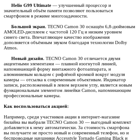
Helio G99 Ultimate
— улучшенный процессор и
значительный объём памяти позволяют пользоваться
смартфоном в режиме многозадачности.
Большой экран.
TECNO Camon 30 оснащён 6,8-дюймовым
AMOLED-дисплеем с частотой 120 Гц и низким уровнем
синего света. Впечатляющее качество изображения
дополняется объёмным звуком благодаря технологии Dolby
Atmos.
Новый дизайн.
TECNO Camon 30 отличается двумя
акцентными элементами — плавной изогнутой линией,
напоминающей форму винтажного фотоаппарата, и
алюминиевым кольцом с рифлёной кромкой вокруг модуля
камеры — отсылка к современным объективам. Индикатор
записи, расположенный в левом верхнем углу, является новым
функциональным элементом линейки Camon, напоминающим
профессиональные камеры.
Как воспользоваться акцией:
Например, среди участников акции в интернет-магазине
билайна вы выбрали TECNO Camon 30 — выгодный комплект
добавляется к нему автоматически. За стоимость смартфона
вы получаете не просто новый и современный телефон, но и
беспроводные наушники Accesstyle Tornado Gaming Black и