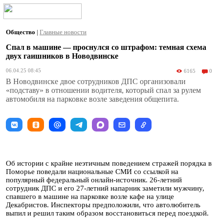
Общество
|
Главные новости
Спал в машине — проснулся со штрафом: темная схема
двух гаишников в Новодвинске
06.04.25 08:45
6165
0
В Новодвинске двое сотрудников ДПС организовали
«подставу» в отношении водителя, который спал за рулем
автомобиля на парковке возле заведения общепита.
Об истории с крайне неэтичным поведением стражей порядка в
Поморье поведали национальные СМИ со ссылкой на
популярный федеральный онлайн-источник. 26-летний
сотрудник ДПС и его 27-летний напарник заметили мужчину,
спавшего в машине на парковке возле кафе на улице
Декабристов. Инспекторы предположили, что автолюбитель
выпил и решил таким образом восстановиться перед поездкой.